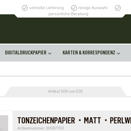
schnelle Lieferung
riesige Auswahl
persönliche Beratung
DIGITALDRUCKPAPIER
KARTEN & KORRESPONDENZ
Artikel 509 von 531
TONZEICHENPAPIER・MATT・PERLWE
Artikelnummer: 00087763