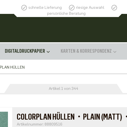
schnelle Lieferung
riesige Auswahl
persönliche Beratung
DIGITALDRUCKPAPIER
KARTEN & KORRESPONDENZ
PLAN HÜLLEN
Artikel 1 von 344
COLORPLAN HÜLLEN・PLAIN (MATT
Artikelnummer: 88809516