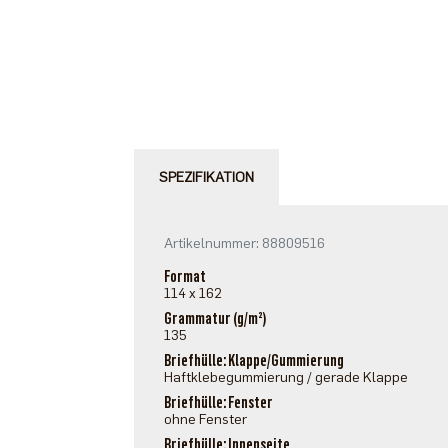
SPEZIFIKATION
Artikelnummer: 88809516
Format
114 x 162
Grammatur (g/m²)
135
Briefhülle: Klappe/Gummierung
Haftklebegummierung / gerade Klappe
Briefhülle: Fenster
ohne Fenster
Briefhülle: Innenseite