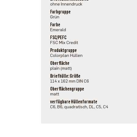
ohne Innendruck
Farbgruppe
Grün
Farbe
Emerald
FSC/PEFC
FSC Mix Credit
Produktgruppe
Colorplan Hüllen
Oberfläche
plain (matt)
Briefhülle: Größe
114 x 162 mm DIN C6
Oberflächengruppe
matt
verfügbare Hüllenformate
C6, B6, quadratisch, DL, C5, C4