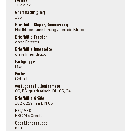
Format
162 x 229
Grammatur (g/m²)
135
Briefhülle: Klappe/Gummierung
Haftklebegummierung / gerade Klappe
Briefhülle: Fenster
ohne Fenster
Briefhülle: Innenseite
ohne Innendruck
Farbgruppe
Blau
Farbe
Cobalt
verfügbare Hüllenformate
C6, B6, quadratisch, DL, C5, C4
Briefhülle: Größe
162 x 229 mm DIN C5
FSC/PEFC
FSC Mix Credit
Oberflächengruppe
matt