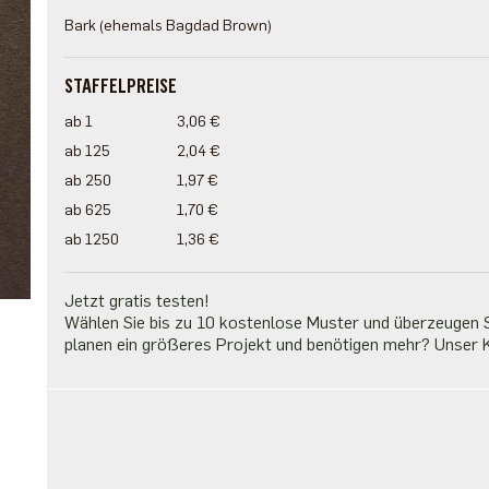
Bark (ehemals Bagdad Brown)
STAFFELPREISE
ab 1
3,06 €
ab 125
2,04 €
ab 250
1,97 €
ab 625
1,70 €
ab 1250
1,36 €
Jetzt gratis testen!
Wählen Sie bis zu 10 kostenlose Muster und überzeugen Si
planen ein größeres Projekt und benötigen mehr? Unser K