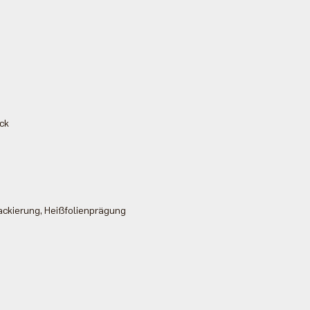
uck
ackierung, Heißfolienprägung