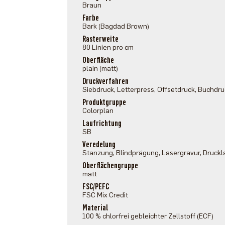
Braun
Farbe
Bark (Bagdad Brown)
Rasterweite
80 Linien pro cm
Oberfläche
plain (matt)
Druckverfahren
Siebdruck, Letterpress, Offsetdruck, Buchdr
Produktgruppe
Colorplan
Laufrichtung
SB
Veredelung
Stanzung, Blindprägung, Lasergravur, Druckl
Oberflächengruppe
matt
FSC/PEFC
FSC Mix Credit
Material
100 % chlorfrei gebleichter Zellstoff (ECF)