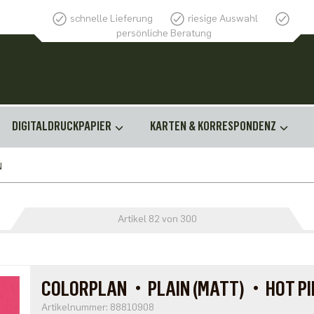
schnelle Lieferung
riesige Auswahl
persönliche Beratung
DIGITALDRUCKPAPIER
KARTEN & KORRESPONDENZ
N
Artikel 82 von 300
COLORPLAN・PLAIN (MATT)・HOT PI
Artikelnummer: 88810908