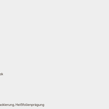
uck
ackierung, Heißfolienprägung