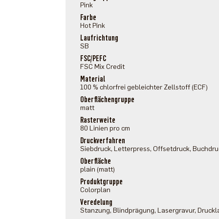
Pink
Farbe
Hot Pink
Laufrichtung
SB
FSC/PEFC
FSC Mix Credit
Material
100 % chlorfrei gebleichter Zellstoff (ECF)
Oberflächengruppe
matt
Rasterweite
80 Linien pro cm
Druckverfahren
Siebdruck, Letterpress, Offsetdruck, Buchdr
Oberfläche
plain (matt)
Produktgruppe
Colorplan
Veredelung
Stanzung, Blindprägung, Lasergravur, Druckl