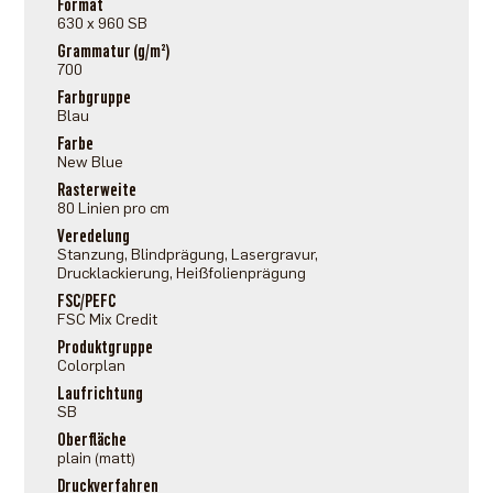
Format
630 x 960 SB
Grammatur (g/m²)
700
Farbgruppe
Blau
Farbe
New Blue
Rasterweite
80 Linien pro cm
Veredelung
Stanzung, Blindprägung, Lasergravur,
Drucklackierung, Heißfolienprägung
FSC/PEFC
FSC Mix Credit
Produktgruppe
Colorplan
Laufrichtung
SB
Oberfläche
plain (matt)
Druckverfahren