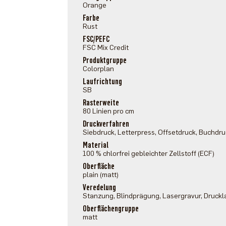
Orange
Farbe
Rust
FSC/PEFC
FSC Mix Credit
Produktgruppe
Colorplan
Laufrichtung
SB
Rasterweite
80 Linien pro cm
Druckverfahren
Siebdruck, Letterpress, Offsetdruck, Buchdr
Material
100 % chlorfrei gebleichter Zellstoff (ECF)
Oberfläche
plain (matt)
Veredelung
Stanzung, Blindprägung, Lasergravur, Druckl
Oberflächengruppe
matt