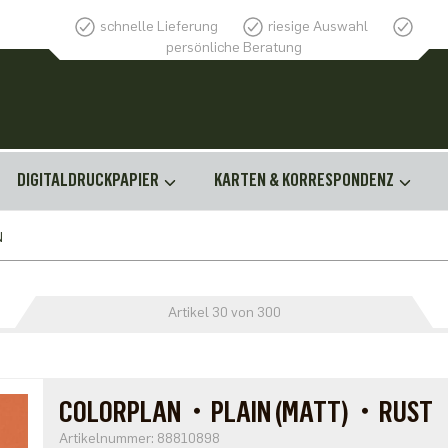
schnelle Lieferung
riesige Auswahl
persönliche Beratung
DIGITALDRUCKPAPIER
KARTEN & KORRESPONDENZ
N
Artikel 30 von 300
COLORPLAN・PLAIN (MATT)・RUST
Artikelnummer: 88810898