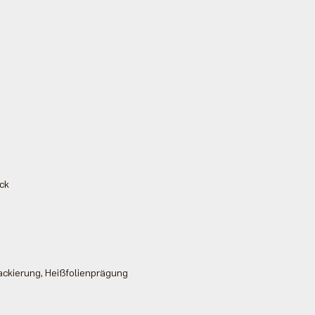
uck
ackierung, Heißfolienprägung