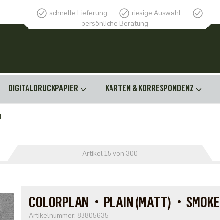
schnelle Lieferung
riesige Auswahl
persönliche Beratung
DIGITALDRUCKPAPIER
KARTEN & KORRESPONDENZ
N
Artikel 15 von 300
COLORPLAN・PLAIN (MATT)・SMOKE
Artikelnummer: 88805635