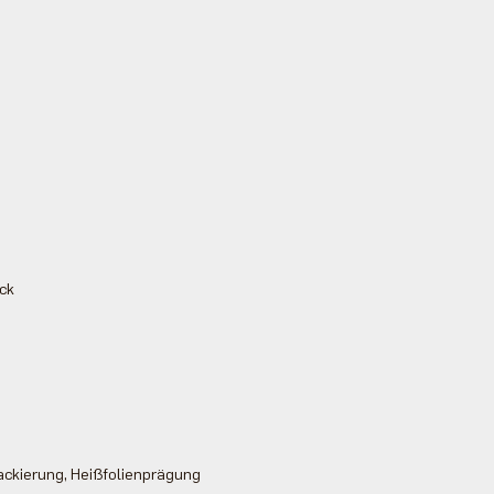
uck
ackierung, Heißfolienprägung