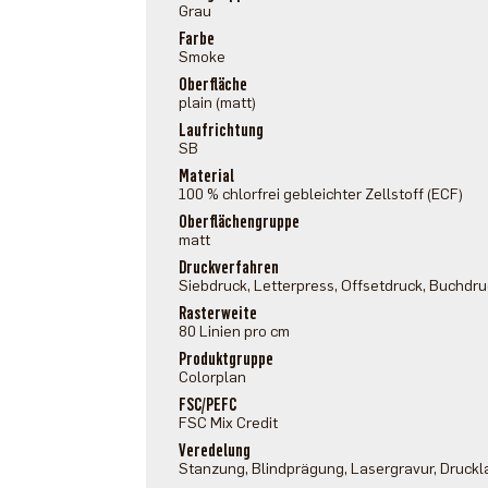
Grau
Farbe
Smoke
Oberfläche
plain (matt)
Laufrichtung
SB
Material
100 % chlorfrei gebleichter Zellstoff (ECF)
Oberflächengruppe
matt
Druckverfahren
Siebdruck, Letterpress, Offsetdruck, Buchdr
Rasterweite
80 Linien pro cm
Produktgruppe
Colorplan
FSC/PEFC
FSC Mix Credit
Veredelung
Stanzung, Blindprägung, Lasergravur, Druckl