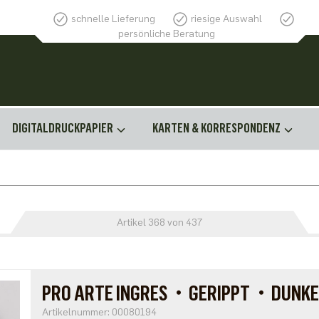
schnelle Lieferung
riesige Auswahl
persönliche Beratung
DIGITALDRUCKPAPIER
KARTEN & KORRESPONDENZ
Artikel 368 von 437
PRO ARTE INGRES・GERIPPT・DUNKE
Artikelnummer: 00080194