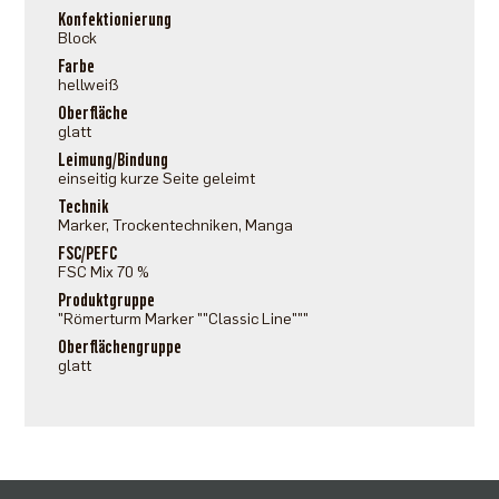
Konfektionierung
Block
Farbe
hellweiß
Oberfläche
glatt
Leimung/Bindung
einseitig kurze Seite geleimt
Technik
Marker, Trockentechniken, Manga
FSC/PEFC
FSC Mix 70 %
Produktgruppe
"Römerturm Marker ""Classic Line"""
Oberflächengruppe
glatt