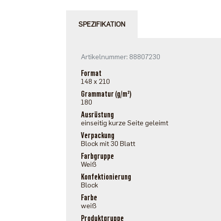
SPEZIFIKATION
Artikelnummer: 88807230
Format
148 x 210
Grammatur (g/m²)
180
Ausrüstung
einseitig kurze Seite geleimt
Verpackung
Block mit 30 Blatt
Farbgruppe
Weiß
Konfektionierung
Block
Farbe
weiß
Produktgruppe