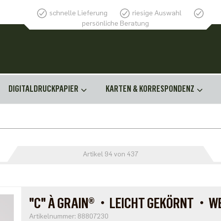
schnelle Lieferung
riesige Auswahl
persönliche Beratung
DIGITALDRUCKPAPIER
KARTEN & KORRESPONDENZ
Artikel 94 von 437
"C" À GRAIN®・LEICHT GEKÖRNT・WE
Artikelnummer: 88807230