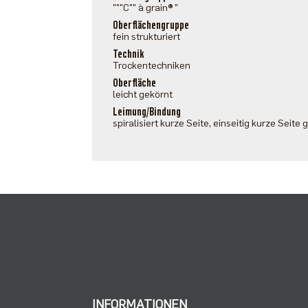
"""C"" à grain® "
Oberflächengruppe
fein strukturiert
Technik
Trockentechniken
Oberfläche
leicht gekörnt
Leimung/Bindung
spiralisiert kurze Seite, einseitig kurze Seite 
INFORMATIONEN