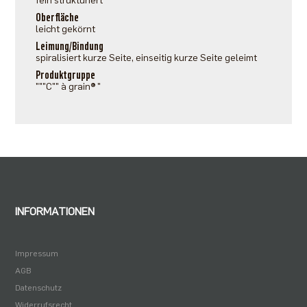
fein strukturiert
Oberfläche
leicht gekörnt
Leimung/Bindung
spiralisiert kurze Seite, einseitig kurze Seite geleimt
Produktgruppe
"""C"" à grain® "
INFORMATIONEN
Impressum
AGB
Datenschutz
Widerrufsrecht