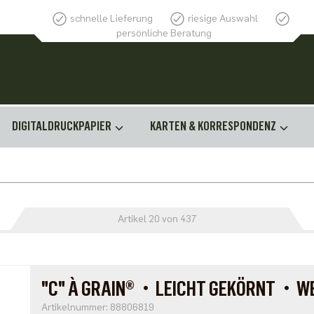
schnelle Lieferung
riesige Auswahl
persönliche Beratung
DIGITALDRUCKPAPIER
KARTEN & KORRESPONDENZ
Artikel 20 von 437
"C" À GRAIN®・LEICHT GEKÖRNT・WE
Artikelnummer: 88806819