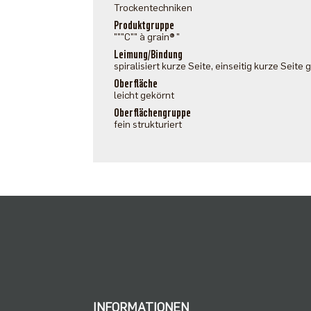
Trockentechniken
Produktgruppe
"""C"" à grain® "
Leimung/Bindung
spiralisiert kurze Seite, einseitig kurze Seite 
Oberfläche
leicht gekörnt
Oberflächengruppe
fein strukturiert
INFORMATIONEN