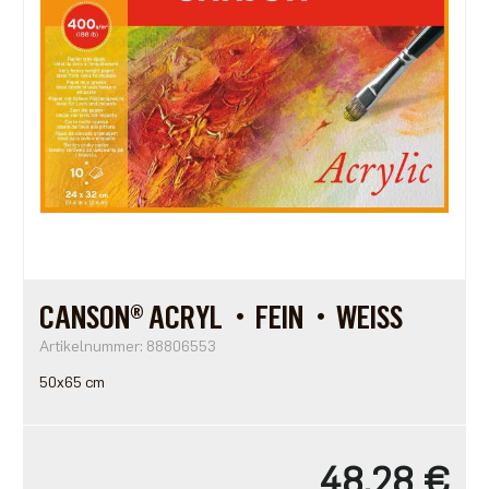
CANSON® ACRYL・FEIN・WEISS
Artikelnummer: 88806553
50x65 cm
48,28 €