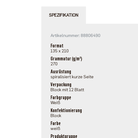
SPEZIFIKATION
Artikelnummer: 88806490
Format
135 x 210
Grammatur (g/m²)
270
Ausrüstung
spiralisiert kurze Seite
Verpackung
Block mit 12 Blatt
Farbgruppe
Weiß
Konfektionierung
Block
Farbe
weiß
Produktgruppe