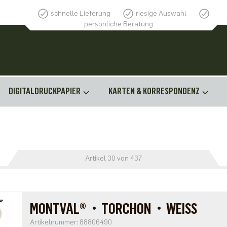
schnelle Lieferung
riesige Auswahl
persönliche Beratung
DIGITALDRUCKPAPIER
KARTEN & KORRESPONDENZ
Artikel 30 von 437
MONTVAL®・TORCHON・WEISS
Artikelnummer: 88806490