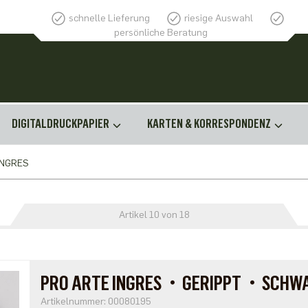
schnelle Lieferung
riesige Auswahl
persönliche Beratung
DIGITALDRUCKPAPIER
KARTEN & KORRESPONDENZ
INGRES
Artikel 10 von 18
PRO ARTE INGRES・GERIPPT・SCHW
Artikelnummer: 00080195