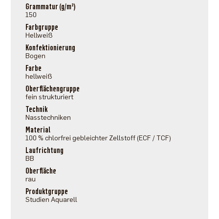
Grammatur (g/m²)
150
Farbgruppe
Hellweiß
Konfektionierung
Bogen
Farbe
hellweiß
Oberflächengruppe
fein strukturiert
Technik
Nasstechniken
Material
100 % chlorfrei gebleichter Zellstoff (ECF / TCF)
Laufrichtung
BB
Oberfläche
rau
Produktgruppe
Studien Aquarell