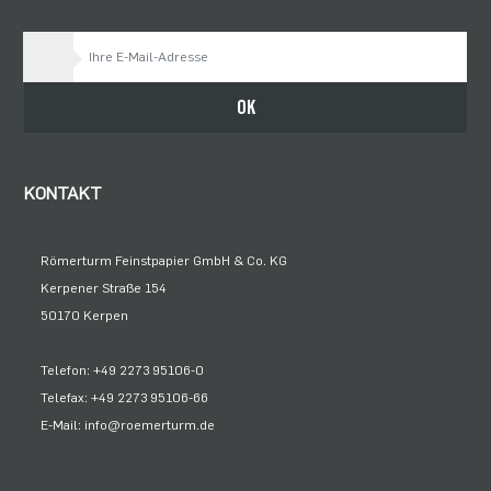
Bleiben Sie auf dem Laufenden
OK
KONTAKT
Römerturm Feinstpapier GmbH & Co. KG
Kerpener Straße 154
50170 Kerpen
Telefon: +49 2273 95106-0
Telefax: +49 2273 95106-66
E-Mail: info@roemerturm.de