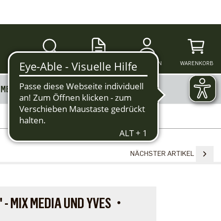
SUCHE
ANMELDEN
WARENKORB
MERKZETTEL
MEHR
NÄCHSTER ARTIKEL
" - MIX MEDIA UND YVES・