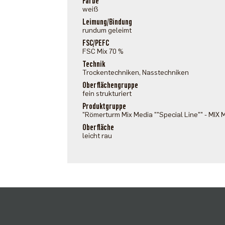
Farbe
weiß
Leimung/Bindung
rundum geleimt
FSC/PEFC
FSC Mix 70 %
Technik
Trockentechniken, Nasstechniken
Oberflächengruppe
fein strukturiert
Produktgruppe
"Römerturm Mix Media ""Special Line"" - MIX
Oberfläche
leicht rau