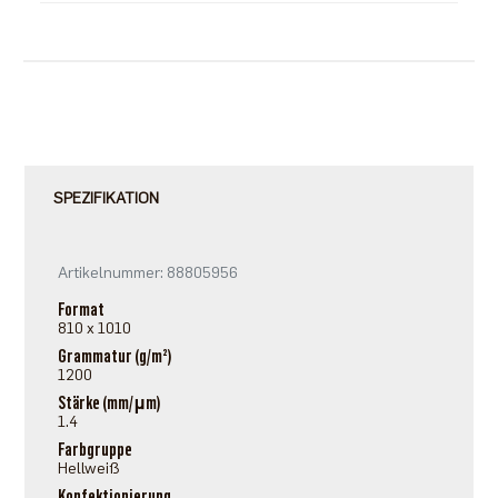
SPEZIFIKATION
Artikelnummer: 88805956
Format
810 x 1010
Grammatur (g/m²)
1200
Stärke (mm/μm)
1.4
Farbgruppe
Hellweiß
Konfektionierung