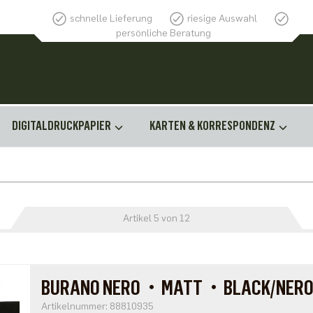
schnelle Lieferung
riesige Auswahl
persönliche Beratung
DIGITALDRUCKPAPIER
KARTEN & KORRESPONDENZ
Artikel 5 von 12
BURANO NERO・MATT・BLACK/NER
Artikelnummer: 88810935