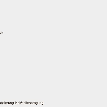
uck
ackierung, Heißfolienprägung