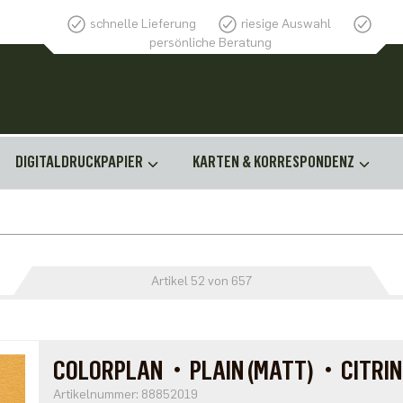
schnelle Lieferung
riesige Auswahl
persönliche Beratung
DIGITALDRUCKPAPIER
KARTEN & KORRESPONDENZ
Artikel 52 von 657
COLORPLAN・PLAIN (MATT)・CITRIN
Artikelnummer: 88852019