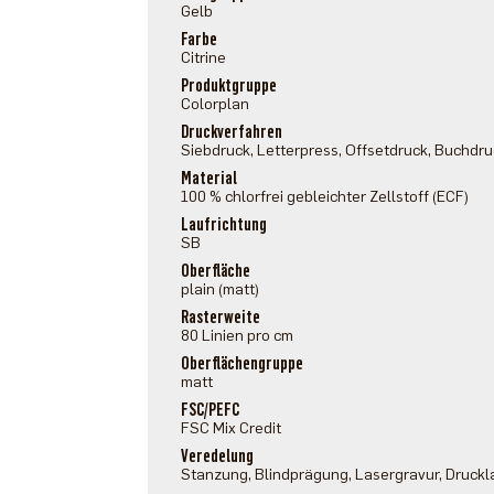
Gelb
Farbe
Citrine
Produktgruppe
Colorplan
Druckverfahren
Siebdruck, Letterpress, Offsetdruck, Buchdr
Material
100 % chlorfrei gebleichter Zellstoff (ECF)
Laufrichtung
SB
Oberfläche
plain (matt)
Rasterweite
80 Linien pro cm
Oberflächengruppe
matt
FSC/PEFC
FSC Mix Credit
Veredelung
Stanzung, Blindprägung, Lasergravur, Druckl