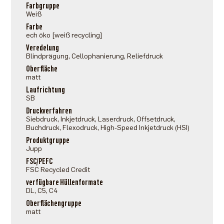
Farbgruppe
Weiß
Farbe
ech öko [weiß recycling]
Veredelung
Blindprägung, Cellophanierung, Reliefdruck
Oberfläche
matt
Laufrichtung
SB
Druckverfahren
Siebdruck, Inkjetdruck, Laserdruck, Offsetdruck,
Buchdruck, Flexodruck, High-Speed Inkjetdruck (HSI)
Produktgruppe
Jupp
FSC/PEFC
FSC Recycled Credit
verfügbare Hüllenformate
DL, C5, C4
Oberflächengruppe
matt