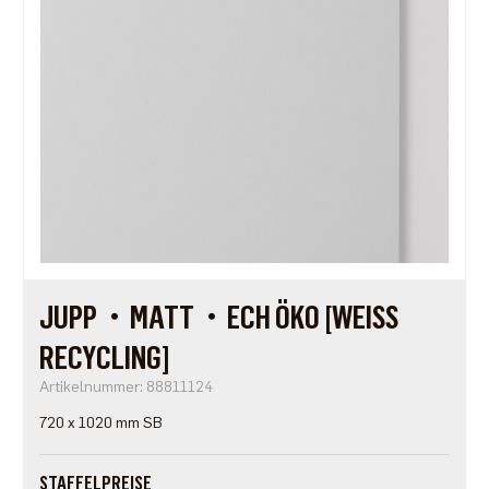
JUPP・MATT・ECH ÖKO [WEISS R
ECYCLING]
Artikelnummer: 88811124
720 x 1020 mm SB
STAFFELPREISE