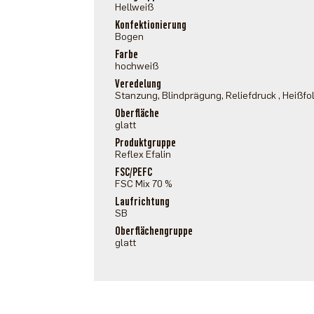
Hellweiß
Konfektionierung
Bogen
Farbe
hochweiß
Veredelung
Stanzung, Blindprägung, Reliefdruck , Heißf
Oberfläche
glatt
Produktgruppe
Reflex Efalin
FSC/PEFC
FSC Mix 70 %
Laufrichtung
SB
Oberflächengruppe
glatt