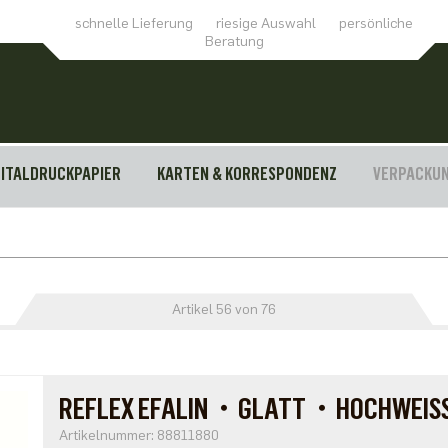
schnelle Lieferung
riesige Auswahl
persönliche
Beratung
GITALDRUCKPAPIER
KARTEN & KORRESPONDENZ
VERPACKU
Artikel 56 von 76
REFLEX EFALIN・GLATT・HOCHWEIS
Artikelnummer: 88811880