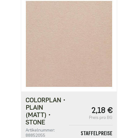
ab 500
0,95 €
ab 1250
0,82 €
ab 2500
0,65 €
COLORPLAN・
PLAIN
2,18 €
(MATT)・
Preis pro BG
STONE
Artikelnummer:
STAFFELPREISE
88852055