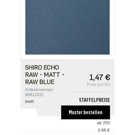
SHIRO ECHO
RAW・MATT・
1,47 €
RAW BLUE
Preis pro BG
Artikelnummer:
88812031
STAFFELPREISE
matt
ab 1
Muster bestellen
1,47 €
ab 250
0,98 €