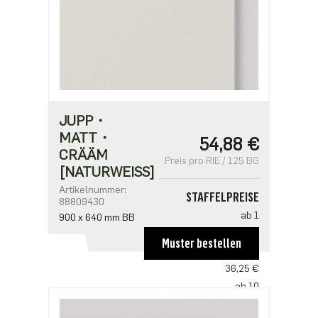
JUPP・
MATT・
54,88 €
CRÄÄM
Preis pro RIE / 125 BG
[NATURWEISS]
Artikelnummer:
STAFFELPREISE
88809430
ab 1
900 x 640 mm BB
54,88 €
Muster bestellen
ab 5
36,25 €
ab 10
34,63 €