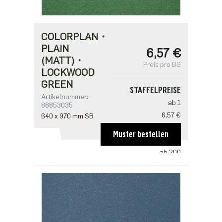
COLORPLAN・
PLAIN
6,57 €
(MATT)・
Preis pro BG
LOCKWOOD
GREEN
STAFFELPREISE
Artikelnummer:
ab 1
88853035
6,57 €
640 x 970 mm SB
ab 100
Muster bestellen
4,38 €
ab 200
4,23 €
ab 500
3,65 €
ab 1000
2,92 €