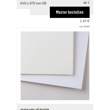
ab 1
640 x 970 mm SB
2,18 €
Muster bestellen
ab 250
1,45 €
ab 500
1,41 €
ab 1250
1,21 €
ab 2500
0,97 €