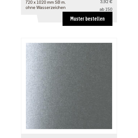
3,92 €
720 x 1020 mm SB m.
ohne Wasserzeichen
ab 150
2,74 €
Muster bestellen
ab 300
2,45 €
ab 750
2,15 €
ab 1500
1,96 €