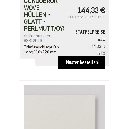
CONQUEROR
WOVE
144,33 €
HÜLLEN・
Preis pro VE / 500 ST
GLATT・
PERLMUTT/OYSTER
STAFFELPREISE
Artikelnummer:
ab 1
88812929
144,33 €
Briefumschläge Din
Lang 110x220 mm
ab 10
138,05 €
Muster bestellen
ab 20
125,50 €