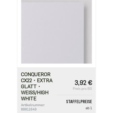
CONQUEROR
CX22・EXTRA
3,92 €
GLATT・
Preis pro BG
WEISS/HIGH W
HITE
STAFFELPREISE
Artikelnummer:
ab 1
88811649