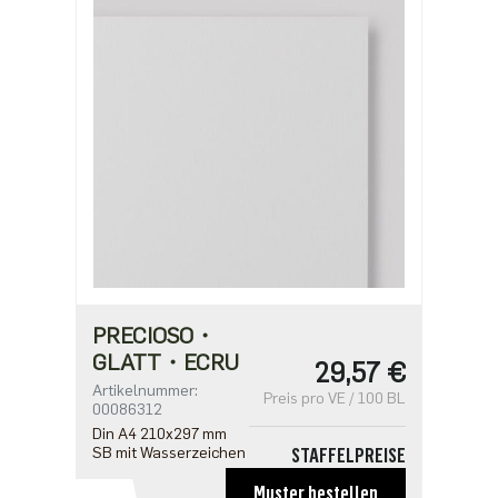
ab 375
2,61 €
ab 750
2,09 €
PRECIOSO・
GLATT・ECRU
29,57 €
Artikelnummer:
Preis pro VE / 100 BL
00086312
Din A4 210x297 mm
SB mit Wasserzeichen
STAFFELPREISE
ab 1
Muster bestellen