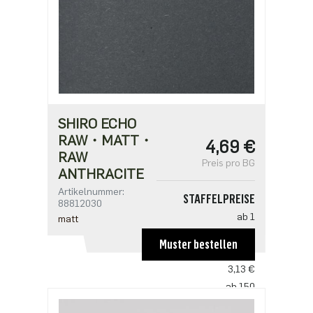
SHIRO ECHO
RAW・MATT・
4,69 €
RAW
Preis pro BG
ANTHRACITE
Artikelnummer:
STAFFELPREISE
88812030
ab 1
matt
4,69 €
Muster bestellen
ab 75
3,13 €
ab 150
3,03 €