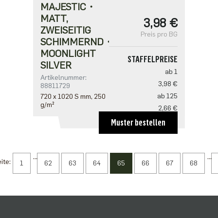
MAJESTIC・
MATT,
3,98 €
ZWEISEITIG
Preis pro BG
SCHIMMERND・
MOONLIGHT
STAFFELPREISE
SILVER
ab 1
Artikelnummer:
3,98 €
88811729
ab 125
720 x 1020 S mm, 250
g/m²
2,66 €
ab 250
Muster bestellen
2,57 €
ab 625
...
2,21 €
...
ite:
1
62
63
64
65
66
67
68
ab 1250
1,77 €