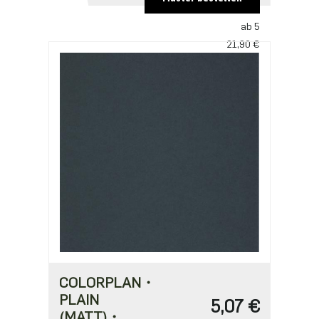
29,57 €
ab 5
21,90 €
COLORPLAN・
PLAIN
5,07 €
(MATT)・