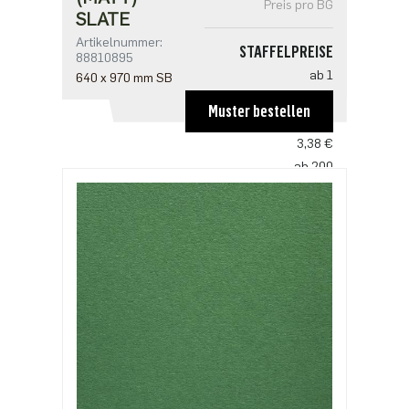
Preis pro BG
SLATE
Artikelnummer:
STAFFELPREISE
88810895
ab 1
640 x 970 mm SB
5,07 €
Muster bestellen
ab 100
3,38 €
ab 200
3,27 €
ab 500
2,82 €
ab 1000
2,25 €