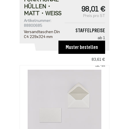
HÜLLEN・
98,01 €
MATT・WEISS
Preis pro ST
Artikelnummer:
88800685
STAFFELPREISE
Versandtaschen Din
C4 229x324 mm
ab 1
98,01 €
Muster bestellen
ab 10
83,61 €
ab 20
72,00 €