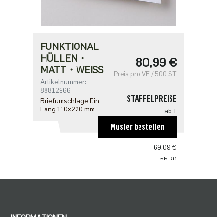
FUNKTIONAL
HÜLLEN・
80,99 €
MATT・WEISS
Preis pro VE / 500 ST
Artikelnummer:
88812966
STAFFELPREISE
Briefumschläge Din
Lang 110x220 mm
ab 1
80,99 €
Muster bestellen
ab 10
69,09 €
ab 20
59,50 €