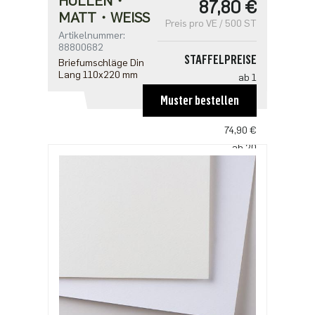
HÜLLEN・
87,80 €
MATT・WEISS
Preis pro VE / 500 ST
Artikelnummer:
88800682
STAFFELPREISE
Briefumschläge Din
Lang 110x220 mm
ab 1
87,80 €
Muster bestellen
ab 10
74,90 €
ab 20
64,50 €