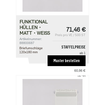
FUNKTIONAL
HÜLLEN・
71,46 €
MATT・WEISS
Preis pro VE / 500 ST
Artikelnummer:
88800687
STAFFELPREISE
Briefumschläge
120x180 mm
ab 1
71,46 €
Muster bestellen
ab 10
60,96 €
ab 20
52,50 €