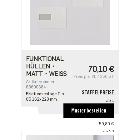
FUNKTIONAL
HÜLLEN・
70,10 €
MATT・WEISS
Preis pro VE / 250 ST
Artikelnummer:
88800684
STAFFELPREISE
Briefumschläge Din
C5 162x229 mm
ab 1
70,10 €
Muster bestellen
ab 10
59,80 €
ab 20
51,50 €