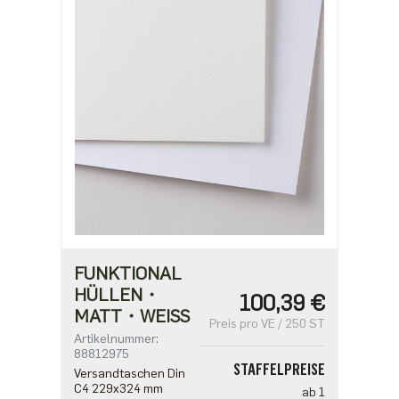
FUNKTIONAL
HÜLLEN・
100,39 €
MATT・WEISS
Preis pro VE / 250 ST
Artikelnummer:
88812975
STAFFELPREISE
Versandtaschen Din
C4 229x324 mm
ab 1