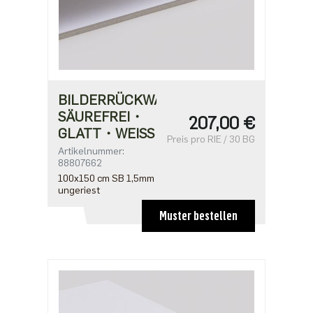
BILDERRÜCKWANDPAPPE
SÄUREFREI・
207,00 €
GLATT・WEISS
Preis pro RIE / 30 BG
Artikelnummer:
88807662
100x150 cm SB 1,5mm
ungeriest
Muster bestellen