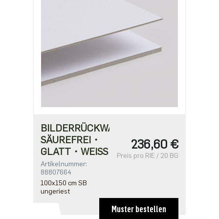
BILDERRÜCKWANDPAPPE
SÄUREFREI・
236,60 €
GLATT・WEISS
Preis pro RIE / 20 BG
Artikelnummer:
88807664
100x150 cm SB
ungeriest
Muster bestellen