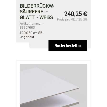
BILDERRÜCKWANDPAPPE
SÄUREFREI・
240,25 €
GLATT・WEISS
Preis pro RIE / 25 BG
Artikelnummer:
88807663
100x150 cm SB
ungeriest
Muster bestellen