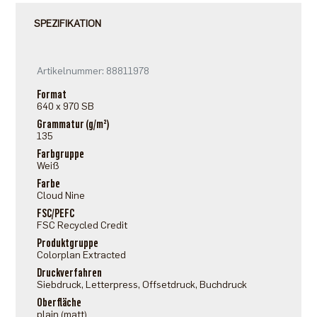
SPEZIFIKATION
Artikelnummer: 88811978
Format
640 x 970 SB
Grammatur (g/m²)
135
Farbgruppe
Weiß
Farbe
Cloud Nine
FSC/PEFC
FSC Recycled Credit
Produktgruppe
Colorplan Extracted
Druckverfahren
Siebdruck, Letterpress, Offsetdruck, Buchdruck
Oberfläche
plain (matt)