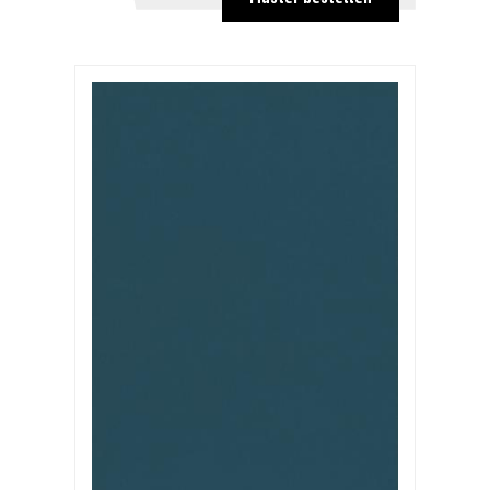
ab 1250
1,07 €
ab 2500
0,86 €