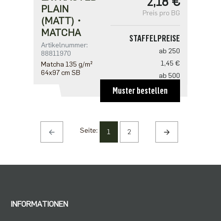
2,18 €
PLAIN
Preis pro BG
(MATT)・
MATCHA
STAFFELPREISE
Artikelnummer:
ab 250
88811970
1,45 €
Matcha 135 g/m²
64x97 cm SB
ab 500
1,41 €
Muster bestellen
ab 1250
1,21 €
ab 2500
Seite:
1
2
0,97 €
INFORMATIONEN