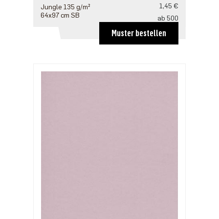
1,45 €
Jungle 135 g/m²
64x97 cm SB
ab 500
1,41 €
Muster bestellen
ab 1250
1,21 €
ab 2500
0,97 €