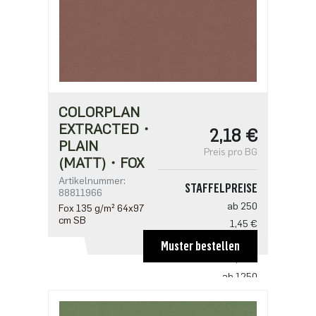
COLORPLAN
EXTRACTED・
2,18 €
PLAIN
Preis pro BG
(MATT)・FOX
Artikelnummer:
STAFFELPREISE
88811966
ab 250
Fox 135 g/m² 64x97
cm SB
1,45 €
ab 500
Muster bestellen
1,41 €
ab 1250
1,21 €
ab 2500