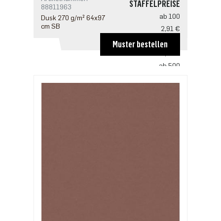
STAFFELPREISE
88811963
ab 100
Dusk 270 g/m² 64x97
cm SB
2,91 €
ab 200
Muster bestellen
2,81 €
ab 500
2,42 €
ab 1000
1,94 €