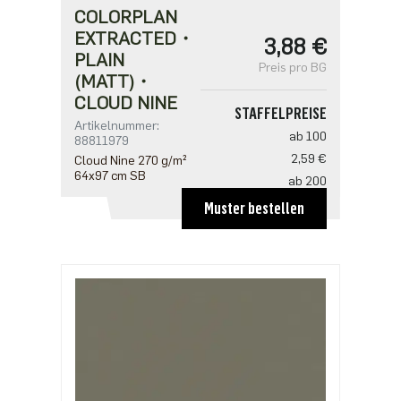
COLORPLAN
EXTRACTED・
3,88 €
PLAIN
Preis pro BG
(MATT)・
CLOUD NINE
STAFFELPREISE
Artikelnummer:
ab 100
88811979
2,59 €
Cloud Nine 270 g/m²
64x97 cm SB
ab 200
2,50 €
Muster bestellen
ab 500
2,16 €
ab 1000
1,72 €