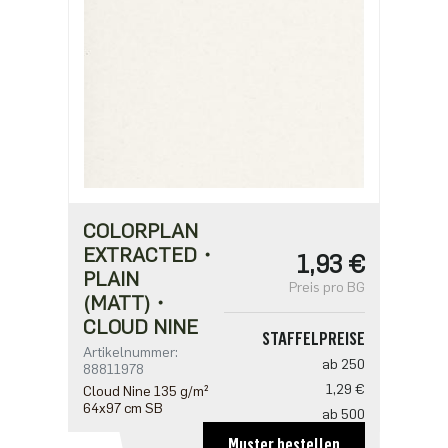
COLORPLAN
EXTRACTED・
1,93 €
PLAIN
Preis pro BG
(MATT)・
CLOUD NINE
STAFFELPREISE
Artikelnummer:
ab 250
88811978
1,29 €
Cloud Nine 135 g/m²
64x97 cm SB
ab 500
1,25 €
Muster bestellen