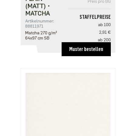
Preis pro BG
(MATT)・
MATCHA
STAFFELPREISE
Artikelnummer:
ab 100
88811971
2,91 €
Matcha 270 g/m²
64x97 cm SB
ab 200
2,81 €
Muster bestellen
ab 500
2,42 €
ab 1000
1,94 €