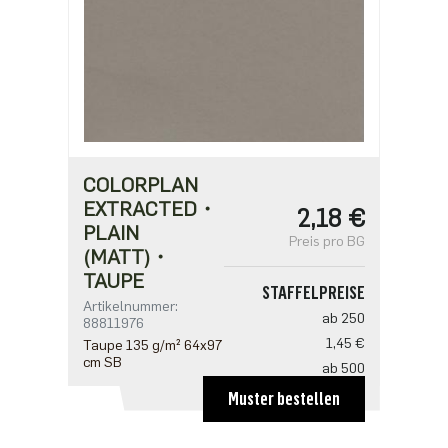
COLORPLAN
EXTRACTED・
2,18 €
PLAIN
Preis pro BG
(MATT)・
TAUPE
STAFFELPREISE
Artikelnummer:
ab 250
88811976
1,45 €
Taupe 135 g/m² 64x97
cm SB
ab 500
1,41 €
Muster bestellen
ab 1250
1,21 €