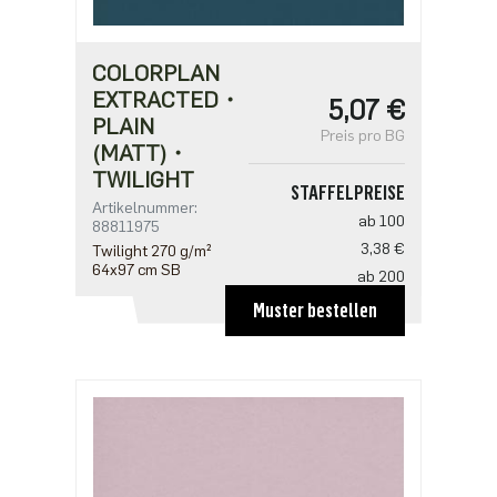
COLORPLAN
EXTRACTED・
5,07 €
PLAIN
Preis pro BG
(MATT)・
TWILIGHT
STAFFELPREISE
Artikelnummer:
ab 100
88811975
3,38 €
Twilight 270 g/m²
64x97 cm SB
ab 200
3,27 €
Muster bestellen
ab 500
2,82 €
ab 1000
2,25 €