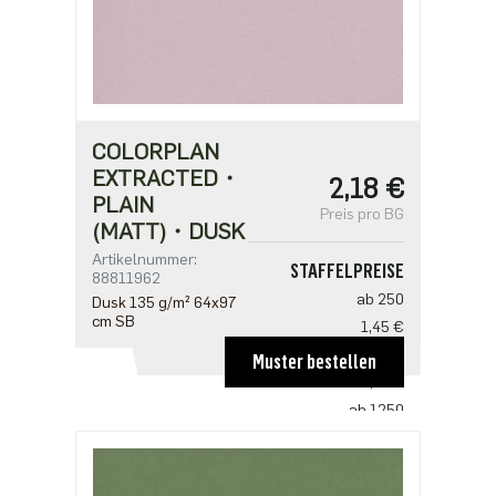
COLORPLAN
EXTRACTED・
2,18 €
PLAIN
Preis pro BG
(MATT)・DUSK
Artikelnummer:
STAFFELPREISE
88811962
ab 250
Dusk 135 g/m² 64x97
cm SB
1,45 €
ab 500
Muster bestellen
1,41 €
ab 1250
1,21 €
ab 2500
0,97 €