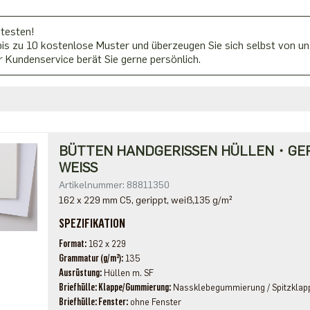
 testen!
is zu 10 kostenlose Muster und überzeugen Sie sich selbst von uns
 Kundenservice berät Sie gerne persönlich.
BÜTTEN HANDGERISSEN HÜLLEN・GE
WEISS
Artikelnummer: 88811350
162 x 229 mm C5, gerippt, weiß,135 g/m²
SPEZIFIKATION
Format
162 x 229
Grammatur (g/m²)
135
Ausrüstung
Hüllen m. SF
Briefhülle: Klappe/Gummierung
Nassklebegummierung / Spitzklap
Briefhülle: Fenster
ohne Fenster