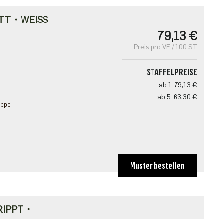
TT・WEISS
79,13 €
Preis pro VE / 100 ST
STAFFELPREISE
ab 1
79,13 €
ab 5
63,30 €
appe
Muster bestellen
RIPPT・