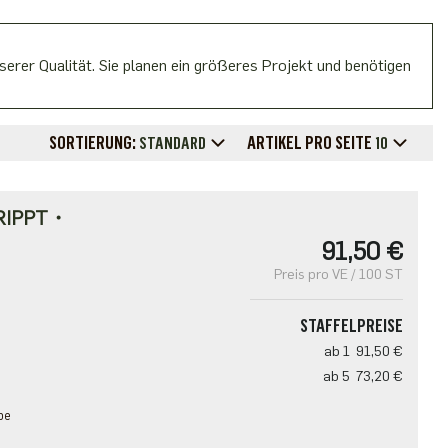
erer Qualität. Sie planen ein größeres Projekt und benötigen
SORTIERUNG:
ARTIKEL PRO SEITE
STANDARD
10
RIPPT・
91,50 €
Preis pro VE / 100 ST
STAFFELPREISE
ab 1
91,50 €
ab 5
73,20 €
pe