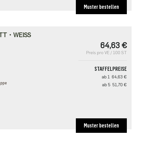
Muster bestellen
TT・WEISS
64,63 €
Preis pro VE / 100 ST
STAFFELPREISE
ab 1
64,63 €
appe
ab 5
51,70 €
Muster bestellen