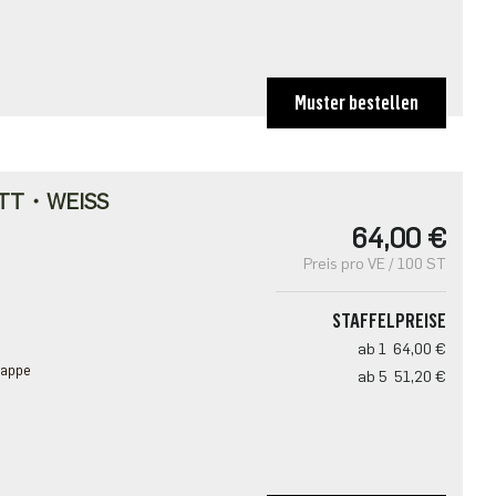
Muster bestellen
TT・WEISS
64,00 €
Preis pro VE / 100 ST
STAFFELPREISE
ab 1
64,00 €
lappe
ab 5
51,20 €