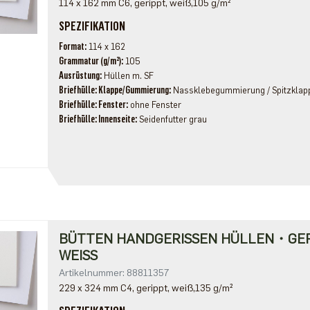
114 x 162 mm C6, gerippt, weiß,105 g/m²
SPEZIFIKATION
Format
114 x 162
Grammatur (g/m²)
105
Ausrüstung
Hüllen m. SF
Briefhülle: Klappe/Gummierung
Nassklebegummierung / Spitzklap
Briefhülle: Fenster
ohne Fenster
Briefhülle: Innenseite
Seidenfutter grau
BÜTTEN HANDGERISSEN HÜLLEN・GE
WEISS
Artikelnummer: 88811357
229 x 324 mm C4, gerippt, weiß,135 g/m²