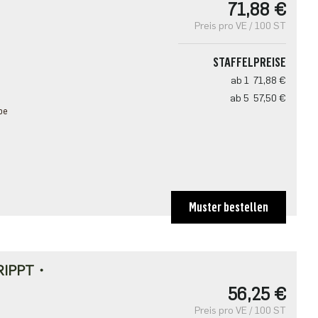
71,88 €
Preis pro VE / 100 ST
STAFFELPREISE
ab 1
71,88 €
ab 5
57,50 €
pe
Muster bestellen
RIPPT・
56,25 €
Preis pro VE / 100 ST