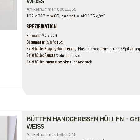
WEISS
Artikelnummer: 88811355
162 x 229 mm C5, gerippt, weiß,135 g/m²
SPEZIFIKATION
Format
162 x 229
Grammatur (g/m²)
135
Briefhülle: Klappe/Gummierung
Nassklebegummierung / Spitzklap
Briefhülle: Fenster
ohne Fenster
Briefhülle: Innenseite
ohne Innendruck
BÜTTEN HANDGERISSEN HÜLLEN・GE
WEISS
Artikelnummer: 88811348