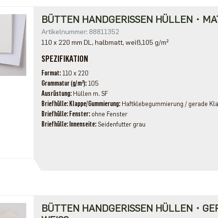
BÜTTEN HANDGERISSEN HÜLLEN・MA
Artikelnummer: 88811352
110 x 220 mm DL, halbmatt, weiß,105 g/m²
SPEZIFIKATION
Format
110 x 220
Grammatur (g/m²)
105
Ausrüstung
Hüllen m. SF
Briefhülle: Klappe/Gummierung
Haftklebegummierung / gerade Kl
Briefhülle: Fenster
ohne Fenster
Briefhülle: Innenseite
Seidenfutter grau
BÜTTEN HANDGERISSEN HÜLLEN・GE