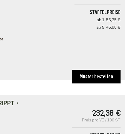
STAFFELPREISE
ab 1
56,25 €
ab 5
45,00 €
pe
Muster bestellen
RIPPT・
232,38 €
Preis pro VE / 100 ST