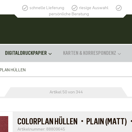
schnelle Lieferung
riesige Auswahl
persönliche Beratung
DIGITALDRUCKPAPIER
KARTEN & KORRESPONDENZ
PLAN HÜLLEN
Artikel 50 von 344
COLORPLAN HÜLLEN・PLAIN (MATT)
Artikelnummer: 88809645