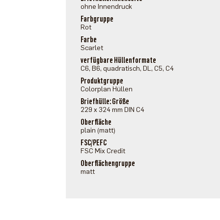
ohne Innendruck
Farbgruppe
Rot
Farbe
Scarlet
verfügbare Hüllenformate
C6, B6, quadratisch, DL, C5, C4
Produktgruppe
Colorplan Hüllen
Briefhülle: Größe
229 x 324 mm DIN C4
Oberfläche
plain (matt)
FSC/PEFC
FSC Mix Credit
Oberflächengruppe
matt