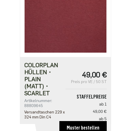
COLORPLAN
HÜLLEN・
49,00 €
PLAIN
Preis pro VE / 50 ST
(MATT)・
SCARLET
STAFFELPREISE
Artikelnummer:
ab 1
88809645
49,00 €
Versandtaschen 229 x
324 mm Din C4
ab 5
39,20 €
Muster bestellen