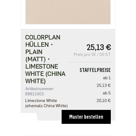
COLORPLAN
HÜLLEN・
25,13 €
PLAIN
Preis pro VE / 50 ST
(MATT)・
LIMESTONE
STAFFELPREISE
WHITE (CHINA
ab 1
WHITE)
25,13 €
Artikelnummer:
ab 5
88811002
Limestone White
20,10 €
(ehemals China White)
Muster bestellen