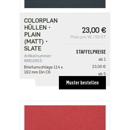
COLORPLAN
HÜLLEN・
23,00 €
PLAIN
Preis pro VE / 50 ST
(MATT)・
SLATE
STAFFELPREISE
Artikelnummer:
ab 1
88810915
23,00 €
Briefumschläge 114 x
162 mm Din C6
ab 5
18,40 €
Muster bestellen