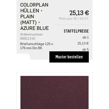
COLORPLAN
HÜLLEN・
25,13 €
PLAIN
Preis pro VE / 50 ST
(MATT)・
AZURE BLUE
STAFFELPREISE
Artikelnummer:
ab 1
88811240
25,13 €
Briefumschläge 125 x
176 mm Din B6
ab 5
20,10 €
Muster bestellen