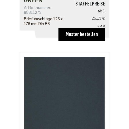
GREEN
STAFFELPREISE
Artikelnummer:
ab 1
88811272
25,13 €
Briefumschläge 125 x
176 mm Din B6
ab 5
20,10 €
Muster bestellen