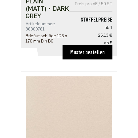
PLAIN
Preis pro VE / 50 ST
(MATT)・DARK
GREY
STAFFELPREISE
Artikelnummer:
ab 1
88809781
25,13 €
Briefumschläge 125 x
176 mm Din B6
ab 5
20,10 €
Muster bestellen