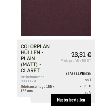
COLORPLAN
HÜLLEN・
23,31 €
PLAIN
Preis pro VE / 50 ST
(MATT)・
CLARET
STAFFELPREISE
Artikelnummer:
ab 1
88809561
23,31 €
Briefumschläge 155 x
155 mm
ab 5
18,65 €
Muster bestellen