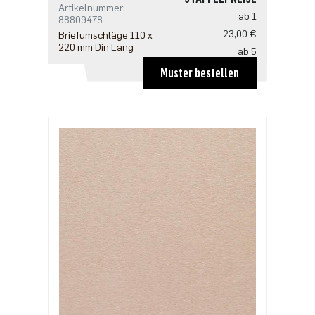
Artikelnummer:
ab 1
88809478
23,00 €
Briefumschläge 110 x
220 mm Din Lang
ab 5
18,40 €
Muster bestellen