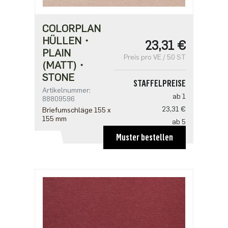
COLORPLAN
HÜLLEN・
23,31 €
PLAIN
Preis pro VE / 50 ST
(MATT)・
STONE
STAFFELPREISE
Artikelnummer:
ab 1
88809596
23,31 €
Briefumschläge 155 x
155 mm
ab 5
18,65 €
Muster bestellen