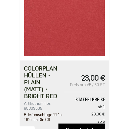
COLORPLAN
HÜLLEN・
23,00 €
PLAIN
Preis pro VE / 50 ST
(MATT)・
BRIGHT RED
STAFFELPREISE
Artikelnummer:
ab 1
88809505
23,00 €
Briefumschläge 114 x
162 mm Din C6
ab 5
18,40 €