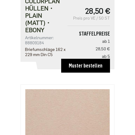
COLORPLAN
HÜLLEN・
28,50 €
PLAIN
Preis pro VE / 50 ST
(MATT)・
EBONY
STAFFELPREISE
Artikelnummer:
ab 1
88809184
28,50 €
Briefumschläge 162 x
229 mm Din C5
ab 5
22,80 €
Muster bestellen