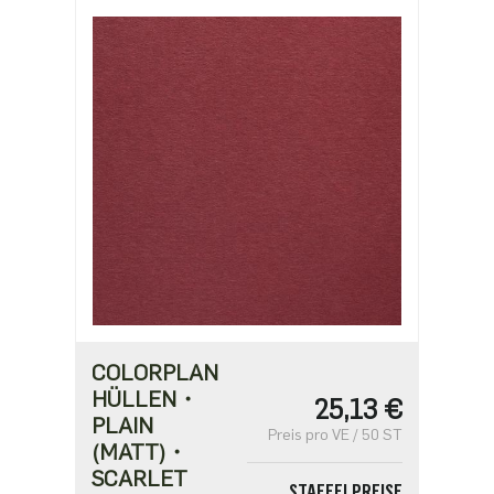
COLORPLAN
HÜLLEN・
25,13 €
PLAIN
Preis pro VE / 50 ST
(MATT)・
SCARLET
STAFFELPREISE