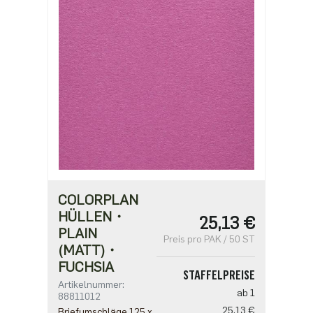
COLORPLAN
HÜLLEN・
25,13 €
PLAIN
Preis pro PAK / 50 ST
(MATT)・
FUCHSIA
STAFFELPREISE
Artikelnummer:
ab 1
88811012
25,13 €
Briefumschläge 125 x