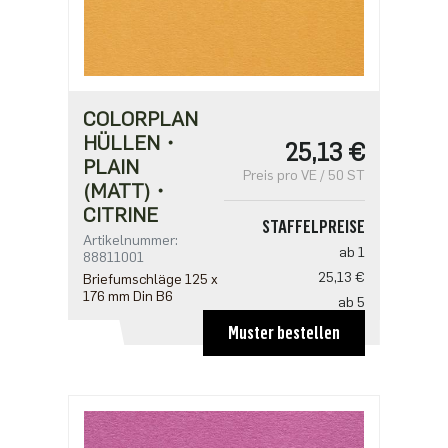
COLORPLAN
HÜLLEN・
25,13 €
PLAIN
Preis pro VE / 50 ST
(MATT)・
CITRINE
STAFFELPREISE
Artikelnummer:
ab 1
88811001
25,13 €
Briefumschläge 125 x
176 mm Din B6
ab 5
20,10 €
Muster bestellen