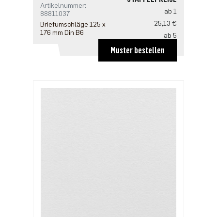
Artikelnummer:
ab 1
88811037
25,13 €
Briefumschläge 125 x
176 mm Din B6
ab 5
20,10 €
Muster bestellen