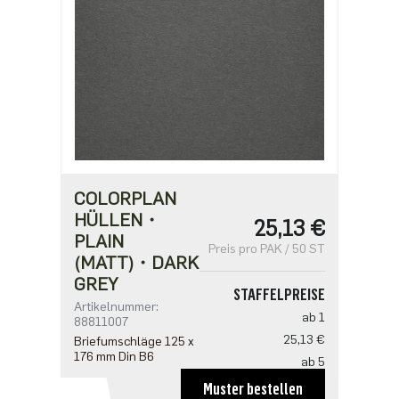
COLORPLAN
HÜLLEN・
25,13 €
PLAIN
Preis pro PAK / 50 ST
(MATT)・DARK
GREY
STAFFELPREISE
Artikelnummer:
ab 1
88811007
25,13 €
Briefumschläge 125 x
176 mm Din B6
ab 5
20,10 €
Muster bestellen