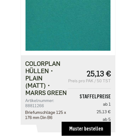
COLORPLAN
HÜLLEN・
25,13 €
PLAIN
Preis pro PAK / 50 TST
(MATT)・
MARRS GREEN
STAFFELPREISE
Artikelnummer:
ab 1
88811266
25,13 €
Briefumschläge 125 x
176 mm Din B6
ab 5
20,10 €
Muster bestellen