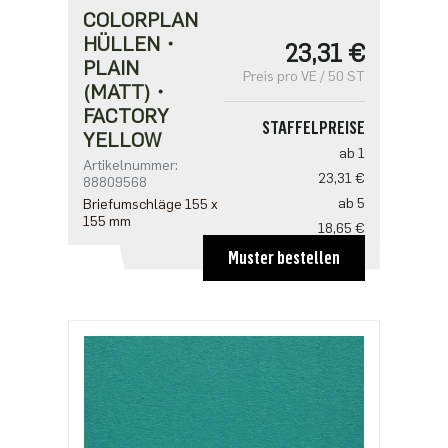
COLORPLAN
HÜLLEN・
23,31 €
PLAIN
Preis pro VE / 50 ST
(MATT)・
FACTORY
STAFFELPREISE
YELLOW
ab 1
Artikelnummer:
23,31 €
88809568
ab 5
Briefumschläge 155 x
155 mm
18,65 €
Muster bestellen