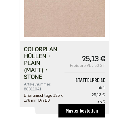
COLORPLAN
HÜLLEN・
25,13 €
PLAIN
Preis pro VE / 50 ST
(MATT)・
STONE
STAFFELPREISE
Artikelnummer:
ab 1
88811041
25,13 €
Briefumschläge 125 x
176 mm Din B6
ab 5
20,10 €
Muster bestellen