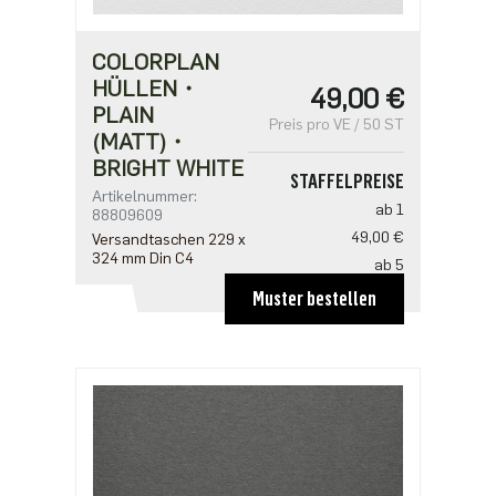
COLORPLAN
HÜLLEN・
49,00 €
PLAIN
Preis pro VE / 50 ST
(MATT)・
BRIGHT WHITE
STAFFELPREISE
Artikelnummer:
ab 1
88809609
49,00 €
Versandtaschen 229 x
324 mm Din C4
ab 5
39,20 €
Muster bestellen