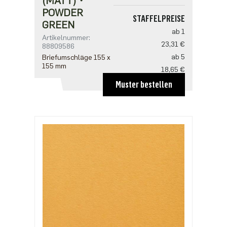
(MATT)・
POWDER
STAFFELPREISE
GREEN
ab 1
Artikelnummer:
23,31 €
88809586
ab 5
Briefumschläge 155 x
155 mm
18,65 €
Muster bestellen