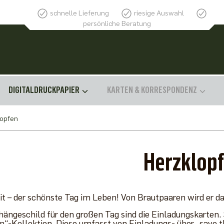
schnelle Lieferung
riesige Auswahl
persönliche Beratung
DIGITALDRUCKPAPIER
KARTEN & KORRESPONDENZ
lopfen
Herzklop
t – der schönste Tag im Leben! Von Brautpaaren wird er dah
ängeschild für den großen Tag sind die Einladungskarten. St
“-Kollektion. Diese umfasst von Einladungs- über „save the