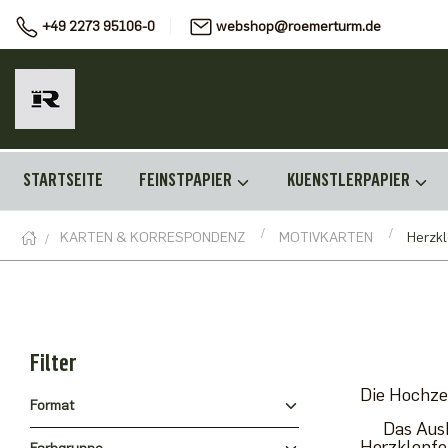
+49 2273 95106-0
webshop@roemerturm.de
STARTSEITE
FEINSTPAPIER
KUENSTLERPAPIER
KARTEN & KORRESPONDENZ
MOTIVKARTEN
Herzk
Filter
Die Hochzei
Format
Das Aush
„Herzklopfen