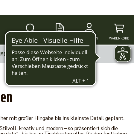
SUCHE
ANMELDEN
WARENKORB
MERKZETTEL
MEHR
fen
er mit großer Hingabe bis ins kleinste Detail geplant.
ilvoll, kreativ und modern – so präsentiert sich die
 date“- bis hin zu Tischkarten alles für den festlichen