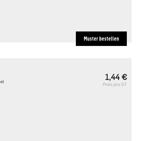
Muster bestellen
1,44 €
el
Preis pro ST