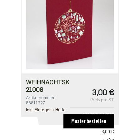
WEIHNACHTSKARTE
21008
3,00 €
Artikelnummer:
Preis pro ST
88811227
inkl. Einleger + Hülle
STAFFELPREISE
Muster bestellen
ab 1
3,00 €
ab 25