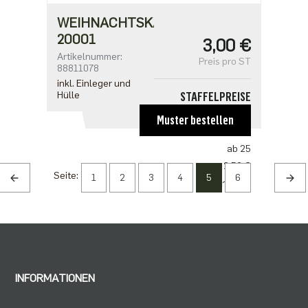
WEIHNACHTSKARTE
20001
3,00 €
Artikelnummer:
Preis pro ST
88811078
inkl. Einleger und
Hülle
STAFFELPREISE
ab 1
Muster bestellen
3,00 €
ab 25
2,50 €
Seite:
1
2
3
4
5
6
ab 100
2,18 €
ab 500
1,91 €
INFORMATIONEN