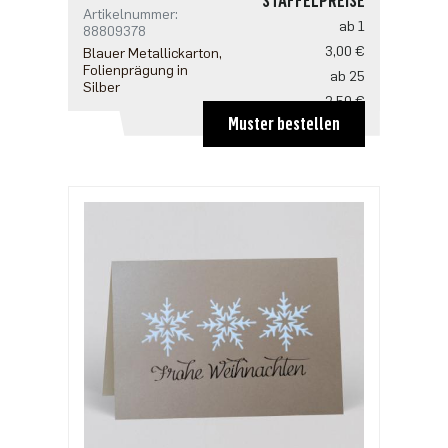
STAFFELPREISE
Artikelnummer:
ab 1
88809378
3,00 €
Blauer Metallickarton,
Folienprägung in
ab 25
Silber
2,50 €
Muster bestellen
ab 100
2,18 €
ab 500
1,91 €