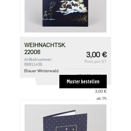
WEIHNACHTSKARTE
22006
3,00 €
Artikelnummer:
Preis pro ST
88811436
Blauer Winterwald
STAFFELPREISE
Muster bestellen
ab 1
3,00 €
ab 25
2,50 €
ab 100
2,18 €
ab 500