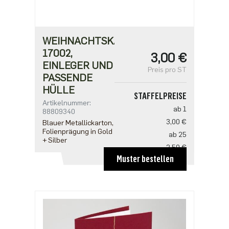
WEIHNACHTSKARTE
17002,
3,00 €
EINLEGER UND
Preis pro ST
PASSENDE
HÜLLE
STAFFELPREISE
Artikelnummer:
ab 1
88809340
3,00 €
Blauer Metallickarton,
Folienprägung in Gold
ab 25
+ Silber
2,50 €
Muster bestellen
ab 100
2,18 €
ab 500
1,91 €