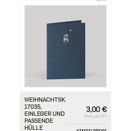
2,50 €
ab 100
2,18 €
ab 500
1,91 €
WEIHNACHTSKARTE
17035,
3,00 €
EINLEGER UND
Preis pro ST
PASSENDE
HÜLLE