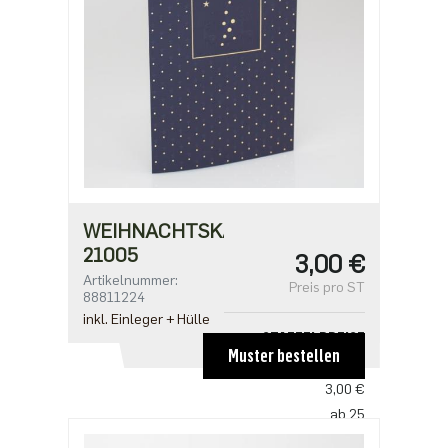
1,91 €
WEIHNACHTSKARTE
21005
3,00 €
Artikelnummer:
Preis pro ST
88811224
inkl. Einleger + Hülle
STAFFELPREISE
Muster bestellen
ab 1
3,00 €
ab 25
2,50 €