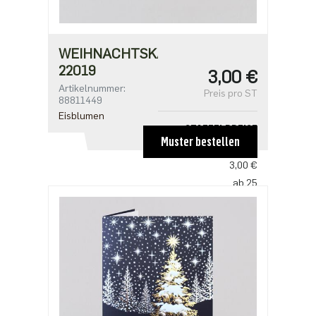
WEIHNACHTSKARTE
22019
3,00 €
Artikelnummer:
Preis pro ST
88811449
Eisblumen
STAFFELPREISE
Muster bestellen
ab 1
3,00 €
ab 25
2,50 €
ab 100
2,18 €
ab 500
1,91 €