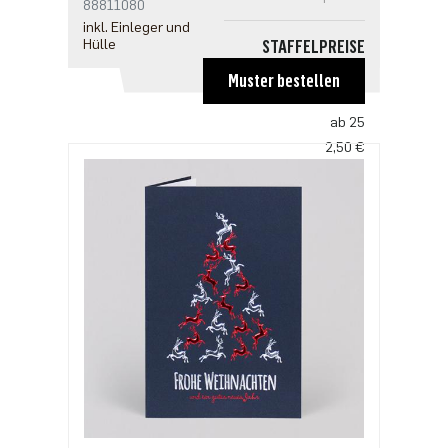
88811080
inkl. Einleger und
Hülle
STAFFELPREISE
ab 1
Muster bestellen
3,00 €
ab 25
2,50 €
ab 100
2,18 €
ab 500
1,91 €