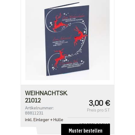
ab 100
2,18 €
ab 500
1,91 €
WEIHNACHTSKARTE
21012
3,00 €
Artikelnummer:
Preis pro ST
88811231
inkl. Einleger + Hülle
STAFFELPREISE
Muster bestellen
ab 1