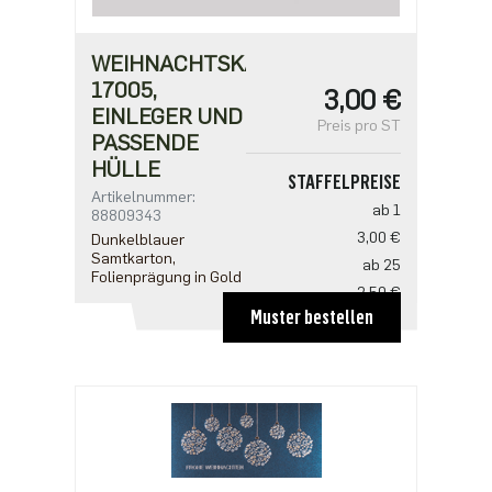
WEIHNACHTSKARTE
17005,
3,00 €
EINLEGER UND
Preis pro ST
PASSENDE
HÜLLE
STAFFELPREISE
Artikelnummer:
ab 1
88809343
3,00 €
Dunkelblauer
Samtkarton,
ab 25
Folienprägung in Gold
2,50 €
Muster bestellen
ab 100
2,18 €
ab 500
1,91 €