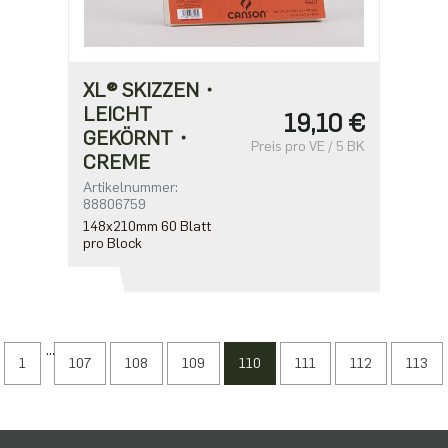
XL® SKIZZEN・
LEICHT
19,10 €
GEKÖRNT・
Preis pro VE / 5 BK
CREME
Artikelnummer:
88806759
148x210mm 60 Blatt
pro Block
...
1
107
108
109
110
111
112
113