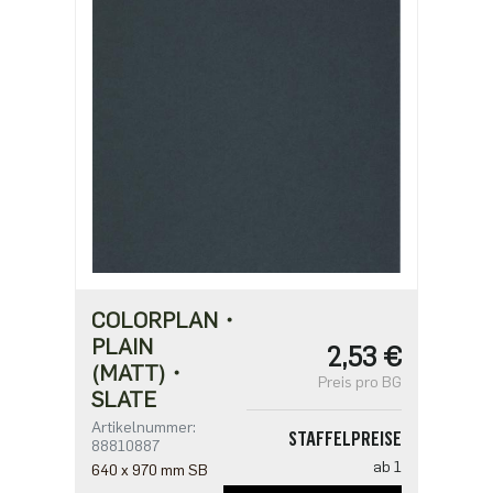
COLORPLAN・
PLAIN
2,53 €
(MATT)・
Preis pro BG
SLATE
Artikelnummer:
STAFFELPREISE
88810887
ab 1
640 x 970 mm SB