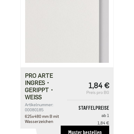
PRO ARTE
INGRES・
1,84 €
GERIPPT・
Preis pro BG
WEISS
Artikelnummer:
STAFFELPREISE
00080185
ab 1
625x480 mm B mit
Wasserzeichen
1,84 €
ab 100
Muster bestellen