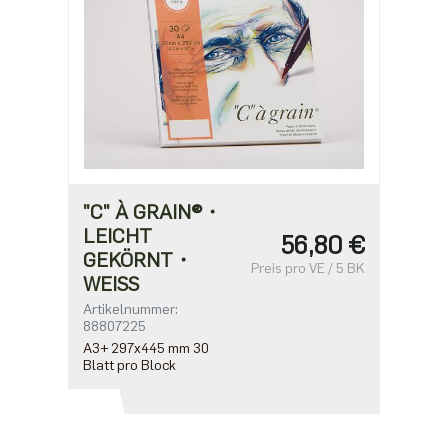
"C" À GRAIN®・
LEICHT
56,80 €
GEKÖRNT・
Preis pro VE / 5 BK
WEISS
Artikelnummer:
88807225
A3+ 297x445 mm 30
Blatt pro Block