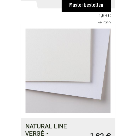
2,53 €
Muster bestellen
ab 250
1,69 €
ab 500
1,63 €
ab 1250
1,41 €
ab 2500
1,13 €
NATURAL LINE
VERGÉ・