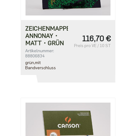
ZEICHENMAPPE
ANNONAY・
116,70 €
MATT・GRÜN
Preis pro VE / 10 ST
Artikelnummer:
88806834
grün,mit
Bandverschluss