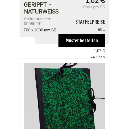
1,62 €
GERIPPT・
Preis pro BG
NATURWEISS
Artikelnummer:
STAFFELPREISE
00080491
ab 1
700 x 1000 mm SB
1,62 €
Muster bestellen
ab 250
1,07 €
ab 1250
0,82 €
ab 2500
0,69 €