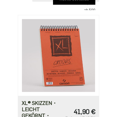
1,21 €
ab 500
0,93 €
ab 1000
0,78 €
XL® SKIZZEN・
LEICHT
41,90 €
GEKÖRNT・