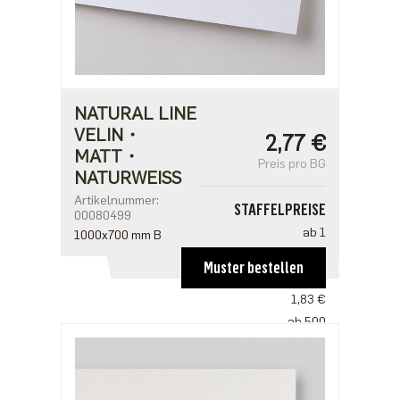
NATURAL LINE
VELIN・
2,77 €
MATT・
Preis pro BG
NATURWEISS
Artikelnummer:
STAFFELPREISE
00080499
ab 1
1000x700 mm B
2,77 €
Muster bestellen
ab 100
1,83 €
ab 500
1,41 €
ab 1000
1,17 €