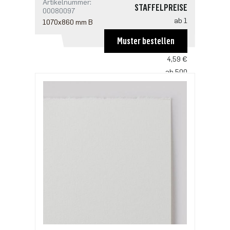
Artikelnummer:
STAFFELPREISE
00080097
ab 1
1070x860 mm B
6,95 €
Muster bestellen
ab 100
4,59 €
ab 500
3,53 €
ab 1000
2,94 €