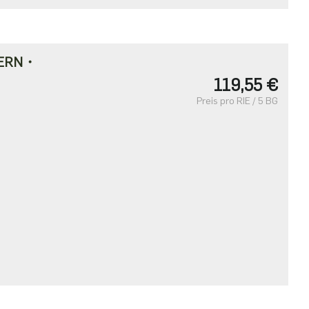
DERN・
119,55 €
Preis pro RIE / 5 BG