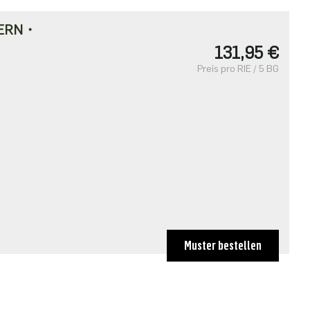
DERN・
131,95 €
Preis pro RIE / 5 BG
Muster bestellen