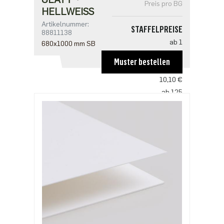
Preis pro BG
HELLWEISS
Artikelnummer:
STAFFELPREISE
88811138
ab 1
680x1000 mm SB
20,37 €
Muster bestellen
ab 25
10,10 €
ab 125
8,42 €