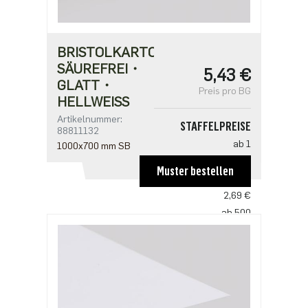
BRISTOLKARTON
SÄUREFREI・
5,43 €
GLATT・
Preis pro BG
HELLWEISS
Artikelnummer:
STAFFELPREISE
88811132
ab 1
1000x700 mm SB
5,43 €
Muster bestellen
ab 100
2,69 €
ab 500
2,24 €