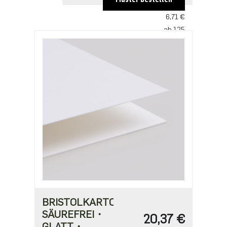
ab 25
6,71 €
ab 125
5,60 €
BRISTOLKARTON
SÄUREFREI・
20,37 €
GLATT・