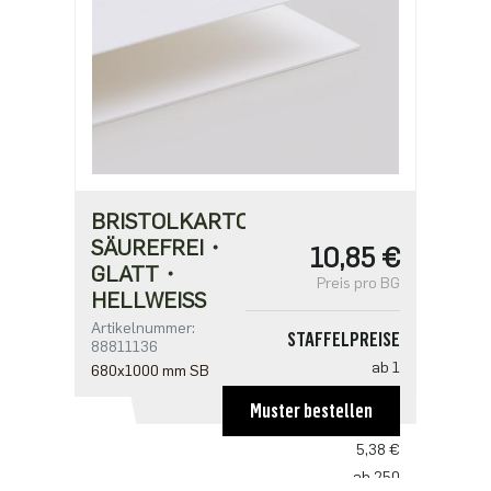
BRISTOLKARTON
SÄUREFREI・
10,85 €
GLATT・
Preis pro BG
HELLWEISS
Artikelnummer:
STAFFELPREISE
88811136
ab 1
680x1000 mm SB
10,85 €
Muster bestellen
ab 50
5,38 €
ab 250