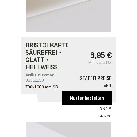
BRISTOLKARTON
SÄUREFREI・
6,95 €
GLATT・
Preis pro BG
HELLWEISS
Artikelnummer:
STAFFELPREISE
88811133
ab 1
700x1000 mm SB
6,95 €
Muster bestellen
ab 100
3,44 €
ab 500
2,87 €