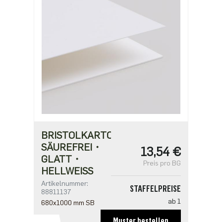
BRISTOLKARTON
SÄUREFREI・
13,54 €
GLATT・
Preis pro BG
HELLWEISS
Artikelnummer:
STAFFELPREISE
88811137
ab 1
680x1000 mm SB
13,54 €
Muster bestellen