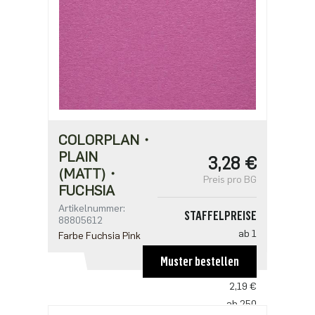
COLORPLAN・
PLAIN
3,28 €
(MATT)・
Preis pro BG
FUCHSIA
Artikelnummer:
STAFFELPREISE
88805612
ab 1
Farbe Fuchsia Pink
3,28 €
Muster bestellen
ab 125
2,19 €
ab 250