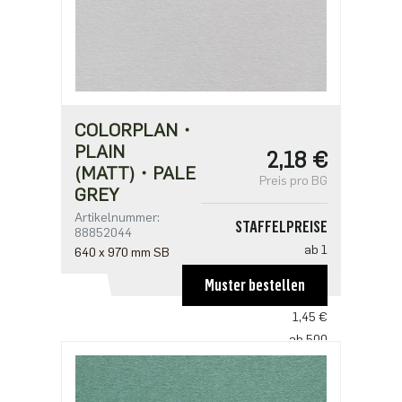
COLORPLAN・
PLAIN
2,18 €
(MATT)・PALE
Preis pro BG
GREY
Artikelnummer:
STAFFELPREISE
88852044
ab 1
640 x 970 mm SB
2,18 €
Muster bestellen
ab 250
1,45 €
ab 500
1,41 €
ab 1250