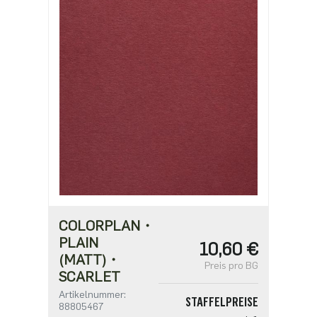
8,90 €
ab 250
7,67 €
ab 500
6,14 €
COLORPLAN・
PLAIN
10,60 €
(MATT)・
Preis pro BG
SCARLET
Artikelnummer:
STAFFELPREISE
88805467