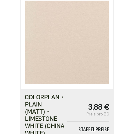
2,11 €
ab 625
1,82 €
ab 1250
1,46 €
COLORPLAN・
PLAIN
3,88 €
(MATT)・
Preis pro BG
LIMESTONE
WHITE (CHINA
STAFFELPREISE
WHITE)