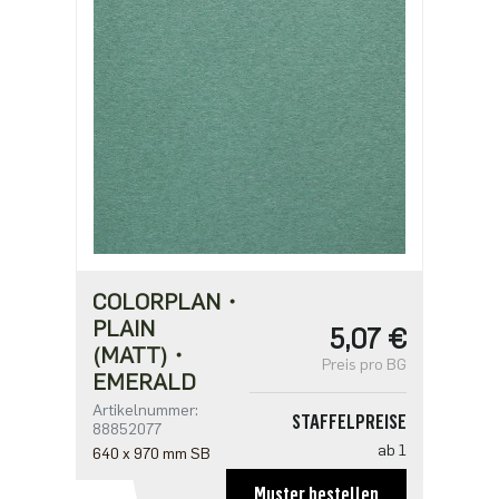
1,21 €
ab 2500
0,97 €
COLORPLAN・
PLAIN
5,07 €
(MATT)・
Preis pro BG
EMERALD
Artikelnummer:
STAFFELPREISE
88852077
ab 1
640 x 970 mm SB
5,07 €
Muster bestellen