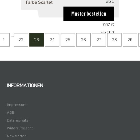
ab 1
Farbe Scarlet
10,60 €
Muster bestellen
ab 50
7,07 €
ab 100
...
1
22
23
24
25
26
27
28
29
6,83 €
ab 250
5,89 €
ab 500
4,71 €
INFORMATIONEN
Impressum
AGB
Datenschutz
Widerrufsrecht
Newsletter