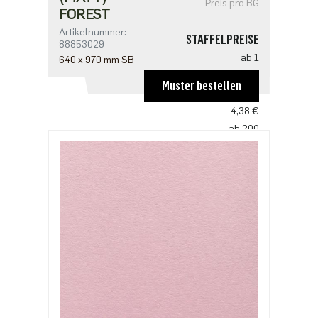
Preis pro BG
FOREST
Artikelnummer:
STAFFELPREISE
88853029
ab 1
640 x 970 mm SB
6,57 €
Muster bestellen
ab 100
4,38 €
ab 200
4,23 €
ab 500
3,65 €
ab 1000
2,92 €