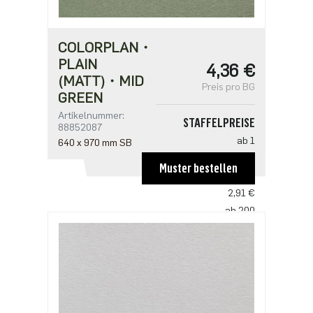
COLORPLAN・
PLAIN
4,36 €
(MATT)・MID
Preis pro BG
GREEN
Artikelnummer:
STAFFELPREISE
88852087
ab 1
640 x 970 mm SB
4,36 €
Muster bestellen
ab 100
2,91 €
ab 200
2,81 €
ab 500
2,42 €
ab 1000
1,94 €