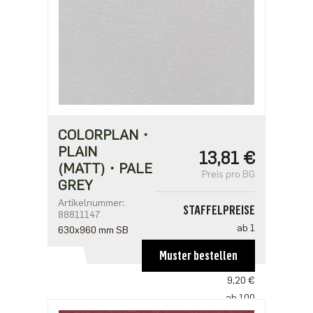
COLORPLAN・
PLAIN
13,81 €
(MATT)・PALE
Preis pro BG
GREY
Artikelnummer:
STAFFELPREISE
88811147
ab 1
630x960 mm SB
13,81 €
Muster bestellen
ab 50
9,20 €
ab 100