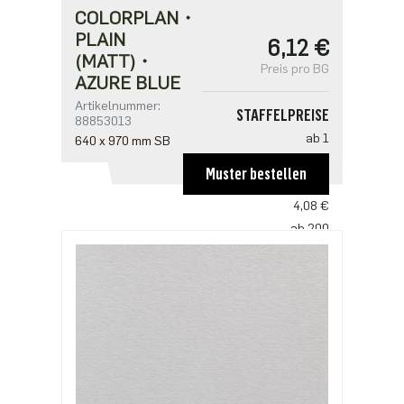
COLORPLAN・
PLAIN
6,12 €
(MATT)・
Preis pro BG
AZURE BLUE
Artikelnummer:
STAFFELPREISE
88853013
ab 1
640 x 970 mm SB
6,12 €
Muster bestellen
ab 100
4,08 €
ab 200
3,94 €
ab 500
3,40 €
ab 1000
2,72 €