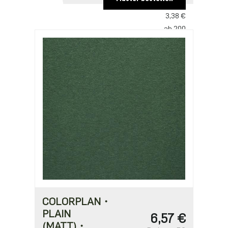
ab 100
3,38 €
ab 200
3,27 €
ab 500
2,82 €
ab 1000
2,25 €
COLORPLAN・
PLAIN
6,57 €
(MATT)・