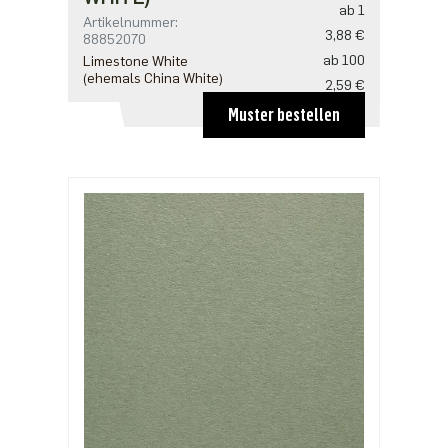
ab 1
Artikelnummer:
3,88 €
88852070
ab 100
Limestone White
(ehemals China White)
2,59 €
ab 200
Muster bestellen
2,50 €
ab 500
2,16 €
ab 1000
1,72 €