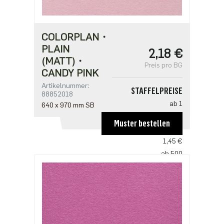
COLORPLAN・
PLAIN
2,18 €
(MATT)・
Preis pro BG
CANDY PINK
Artikelnummer:
STAFFELPREISE
88852018
ab 1
640 x 970 mm SB
2,18 €
Muster bestellen
ab 250
1,45 €
ab 500
1,41 €
ab 1250
1,21 €
ab 2500
0,97 €