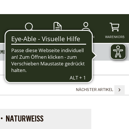
SUCHE
ANMELDEN
WARENKORB
MERKZETTEL
MEHR
NÄCHSTER ARTIKEL
T・NATURWEISS