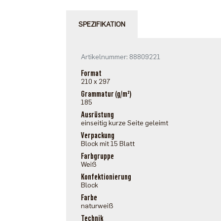
SPEZIFIKATION
Artikelnummer: 88809221
Format
210 x 297
Grammatur (g/m²)
185
Ausrüstung
einseitig kurze Seite geleimt
Verpackung
Block mit 15 Blatt
Farbgruppe
Weiß
Konfektionierung
Block
Farbe
naturweiß
Technik