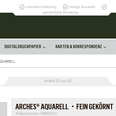
schnelle Lieferung
riesige Auswahl
persönliche Beratung
DIGITALDRUCKPAPIER
KARTEN & KORRESPONDENZ
AQUARELL
Artikel 27 von 92
ARCHES® AQUARELL・FEIN GEKÖRN
Artikelnummer: 88809221