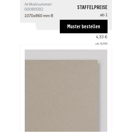
Artikelnummer:
STAFFELPREISE
00080092
ab 1
1070x860 mm B
6,55 €
Muster bestellen
ab 100
4,33 €
ab 500
3,33 €
ab 1000
2,78 €