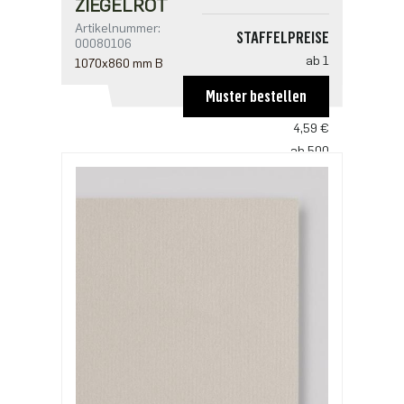
ZIEGELROT
Artikelnummer:
STAFFELPREISE
00080106
ab 1
1070x860 mm B
6,95 €
Muster bestellen
ab 100
4,59 €
ab 500
3,53 €
ab 1000
2,94 €