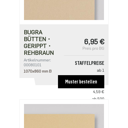
BUGRA
BÜTTEN・
6,95 €
GERIPPT・
Preis pro BG
REHBRAUN
Artikelnummer:
STAFFELPREISE
00080101
ab 1
1070x860 mm B
6,95 €
Muster bestellen
ab 100
4,59 €
ab 500
3,53 €
ab 1000
2,94 €