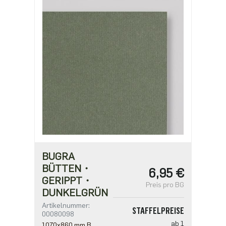
ab 1000
2,94 €
BUGRA
BÜTTEN・
6,95 €
GERIPPT・
Preis pro BG
DUNKELGRÜN
Artikelnummer:
STAFFELPREISE
00080098
ab 1
1070x860 mm B