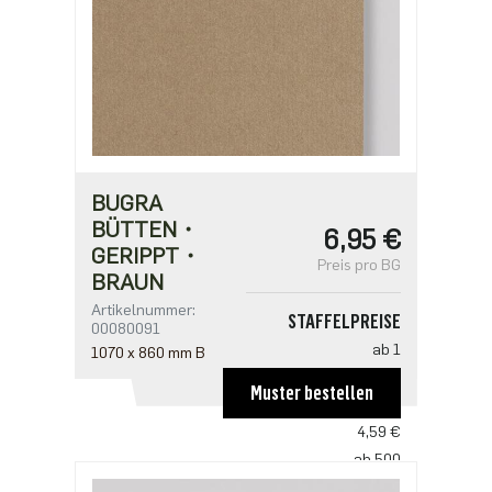
BUGRA
BÜTTEN・
6,95 €
GERIPPT・
Preis pro BG
BRAUN
Artikelnummer:
STAFFELPREISE
00080091
ab 1
1070 x 860 mm B
6,95 €
Muster bestellen
ab 100
4,59 €
ab 500
3,53 €