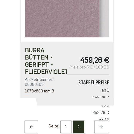
BUGRA
BÜTTEN・
459,26 €
GERIPPT・
Preis pro RIE / 100 BG
FLIEDERVIOLETT
Artikelnummer:
STAFFELPREISE
00080102
ab 1
1070x860 mm B
459,26 €
ab 5
353,28 €
ab 10
Seite:
1
2
294,40 €