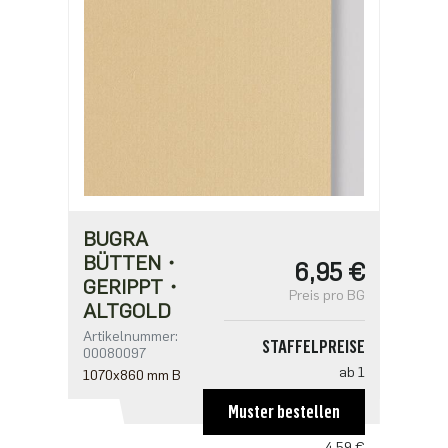
BUGRA
BÜTTEN・
6,95 €
GERIPPT・
Preis pro BG
ALTGOLD
Artikelnummer:
STAFFELPREISE
00080097
ab 1
1070x860 mm B
6,95 €
Muster bestellen
ab 100
4,59 €