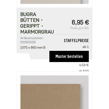
BUGRA
BÜTTEN・
6,95 €
GERIPPT・
Preis pro BG
MARMORGRAU
Artikelnummer:
STAFFELPREISE
00080099
ab 1
1070 x 860 mm B
6,95 €
Muster bestellen
ab 100
4,59 €
ab 500
3,53 €
ab 1000
2,94 €