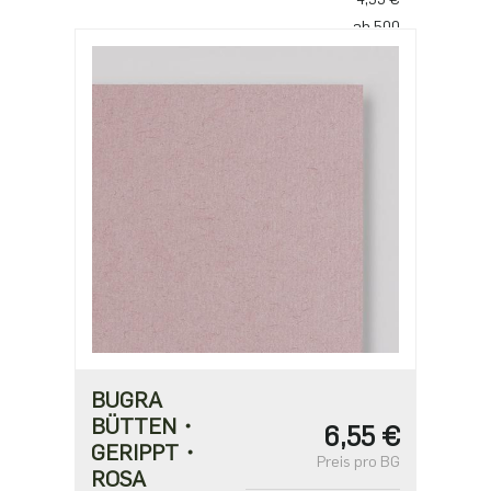
ab 500
3,53 €
ab 1000
2,94 €
BUGRA
BÜTTEN・
6,55 €
GERIPPT・
Preis pro BG
ROSA