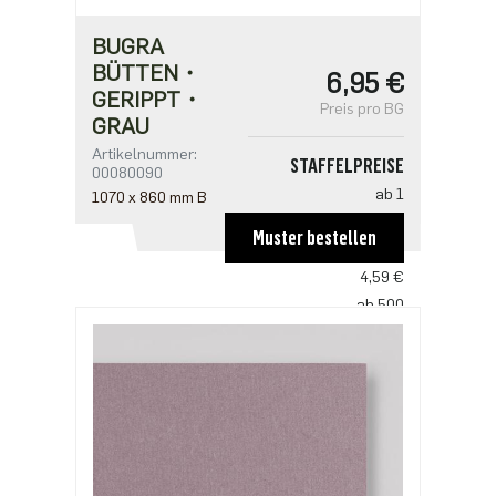
BUGRA
BÜTTEN・
6,95 €
GERIPPT・
Preis pro BG
GRAU
Artikelnummer:
STAFFELPREISE
00080090
ab 1
1070 x 860 mm B
6,95 €
Muster bestellen
ab 100
4,59 €
ab 500
3,53 €
ab 1000
2,94 €