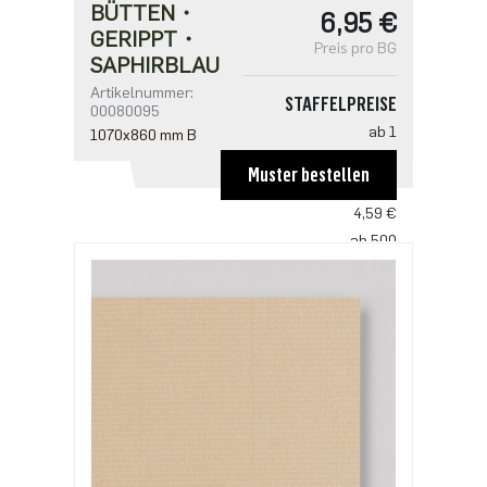
BÜTTEN・
6,95 €
GERIPPT・
Preis pro BG
SAPHIRBLAU
Artikelnummer:
STAFFELPREISE
00080095
ab 1
1070x860 mm B
6,95 €
Muster bestellen
ab 100
4,59 €
ab 500
3,53 €
ab 1000
2,94 €