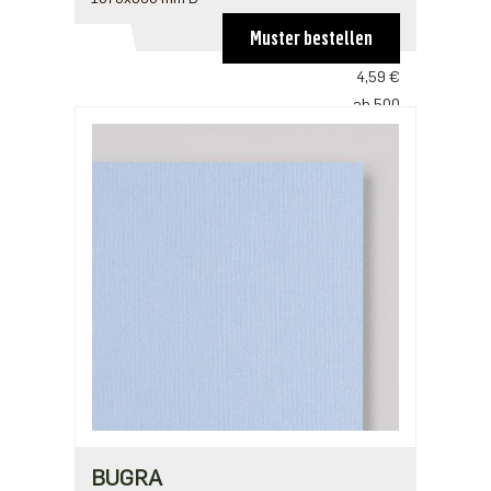
6,95 €
Muster bestellen
ab 100
4,59 €
ab 500
3,53 €
ab 1000
2,94 €
BUGRA