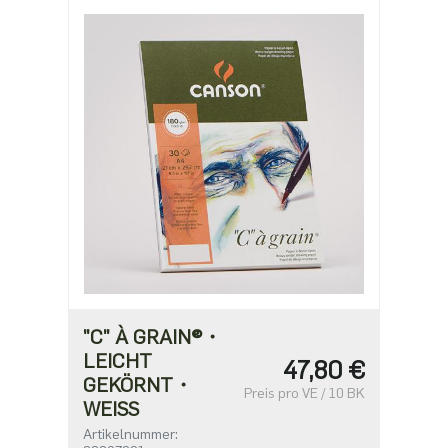
"C" À GRAIN®・
LEICHT
47,80 €
GEKÖRNT・
Preis pro VE / 10 BK
WEISS
Artikelnummer: