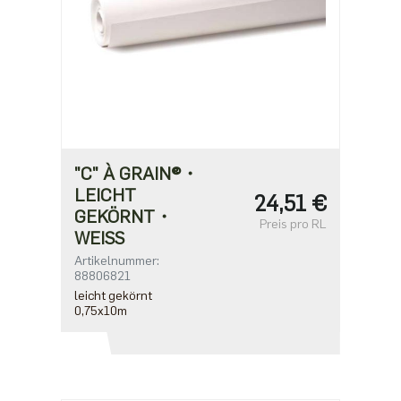
"C" À GRAIN®・
LEICHT
24,51 €
GEKÖRNT・
Preis pro RL
WEISS
Artikelnummer:
88806821
leicht gekörnt
0,75x10m