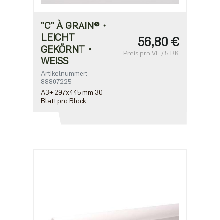
"C" À GRAIN®・
LEICHT
56,80 €
GEKÖRNT・
Preis pro VE / 5 BK
WEISS
Artikelnummer:
88807225
A3+ 297x445 mm 30
Blatt pro Block