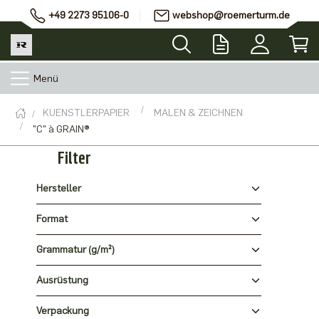
+49 2273 95106-0
webshop@roemerturm.de
Menü
KUENSTLERPAPIER
MALEN & ZEICHNEN
"C" à GRAIN®
Filter
Hersteller
Format
Grammatur (g/m²)
Ausrüstung
Verpackung