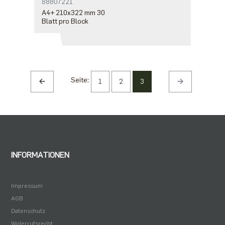
88807221
A4+ 210x322 mm 30
Blatt pro Block
Seite:
1
2
3
INFORMATIONEN
Impressum
AGB
Datenschutz
Widerrufsrecht