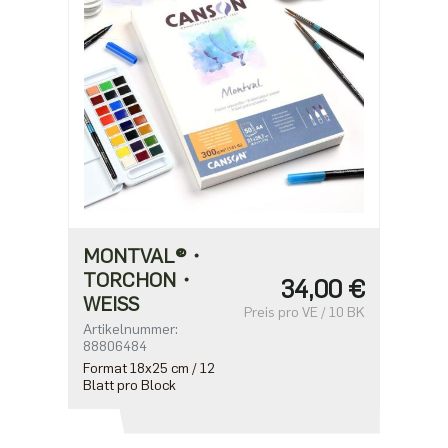
MONTVAL®・
TORCHON・
34,00 €
WEISS
Preis pro VE / 10 BK
Artikelnummer:
88806484
Format 18x25 cm / 12
Blatt pro Block