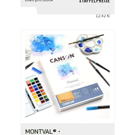
STAFFELPREISE
ab 1
12,42 €
MONTVAL®・