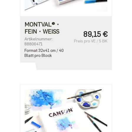
MONTVAL®・
FEIN・WEISS
89,15 €
Artikelnummer:
Preis pro VE / 5 BK
88806471
Format 32x41 cm / 40
Blatt pro Block