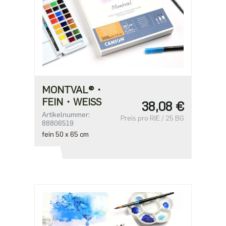
MONTVAL®・
FEIN・WEISS
38,08 €
Artikelnummer:
Preis pro RIE / 25 BG
88806519
fein 50 x 65 cm