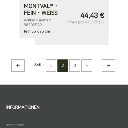
MONTVAL®・
FEIN・WEISS
44,43 €
Artikelnummer:
Preis pro RIE / 25 BG
88806522
fein 55 x 75 cm
Seite:
1
2
3
4
INFORMATIONEN
Impressum