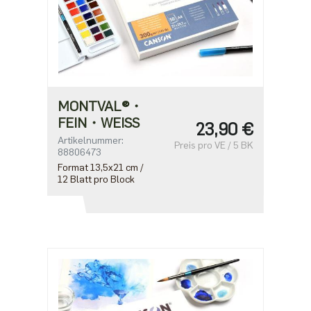
MONTVAL®・
FEIN・WEISS
23,90 €
Artikelnummer:
Preis pro VE / 5 BK
88806473
Format 13,5x21 cm /
12 Blatt pro Block