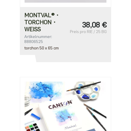
MONTVAL®・
TORCHON・
38,08 €
WEISS
Preis pro RIE / 25 BG
Artikelnummer:
88806525
torchon 50 x 65 cm