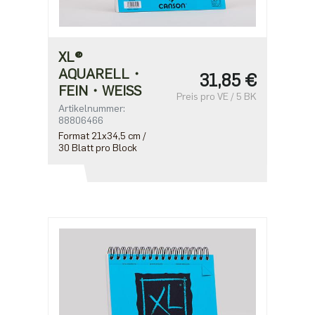
XL®
AQUARELL・
31,85 €
FEIN・WEISS
Preis pro VE / 5 BK
Artikelnummer:
88806466
Format 21x34,5 cm /
30 Blatt pro Block