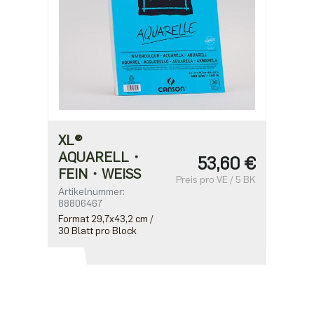
XL®
AQUARELL・
53,60 €
FEIN・WEISS
Preis pro VE / 5 BK
Artikelnummer:
88806467
Format 29,7x43,2 cm /
30 Blatt pro Block