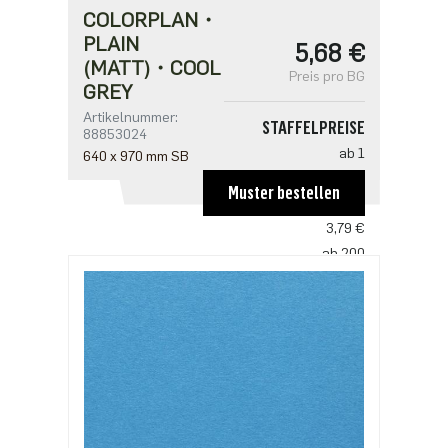
COLORPLAN・
PLAIN
5,68 €
(MATT)・COOL
Preis pro BG
GREY
Artikelnummer:
STAFFELPREISE
88853024
ab 1
640 x 970 mm SB
5,68 €
Muster bestellen
ab 100
3,79 €
ab 200
3,66 €
ab 500
3,16 €
ab 1000
2,52 €