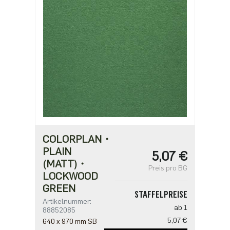
1,70 €
ab 1250
1,36 €
COLORPLAN・
PLAIN
5,07 €
(MATT)・
Preis pro BG
LOCKWOOD
GREEN
STAFFELPREISE
Artikelnummer:
ab 1
88852085
5,07 €
640 x 970 mm SB