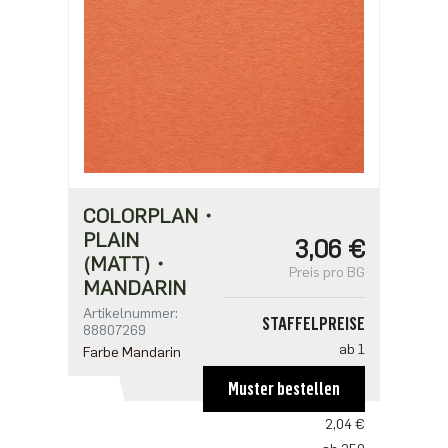
COLORPLAN・
PLAIN
3,06 €
(MATT)・
Preis pro BG
MANDARIN
Artikelnummer:
STAFFELPREISE
88807269
ab 1
Farbe Mandarin
3,06 €
Muster bestellen
ab 125
2,04 €