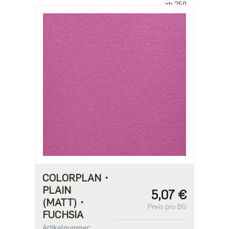
ab 250
1,82 €
ab 625
1,57 €
ab 1250
1,26 €
COLORPLAN・
PLAIN
5,07 €
(MATT)・
Preis pro BG
FUCHSIA
Artikelnummer: