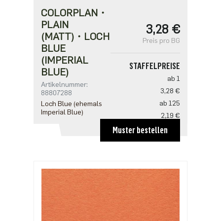
COLORPLAN・
PLAIN
3,28 €
(MATT)・LOCH
Preis pro BG
BLUE
(IMPERIAL
STAFFELPREISE
BLUE)
ab 1
Artikelnummer:
3,28 €
88807288
ab 125
Loch Blue (ehemals
Imperial Blue)
2,19 €
ab 250
Muster bestellen
2,11 €
ab 625
1,82 €
ab 1250
1,46 €