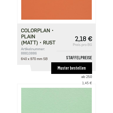
COLORPLAN・
PLAIN
2,18 €
(MATT)・RUST
Preis pro BG
Artikelnummer:
88810886
STAFFELPREISE
640 x 970 mm SB
ab 1
Muster bestellen
2,18 €
ab 250
1,45 €
ab 500
1,41 €
ab 1250
1,21 €