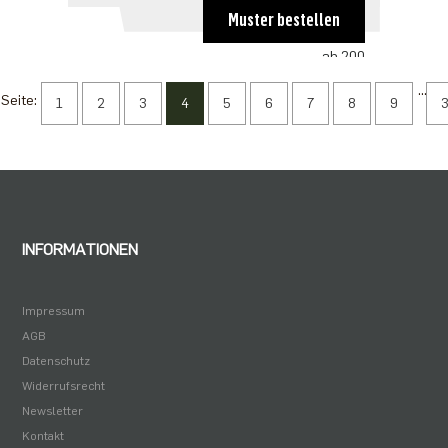
ab 100
Muster bestellen
3,38 €
ab 200
3,27 €
...
Seite:
1
2
3
4
5
6
7
8
9
ab 500
2,82 €
ab 1000
2,25 €
INFORMATIONEN
Impressum
AGB
Datenschutz
Widerrufsrecht
Newsletter
Kontakt