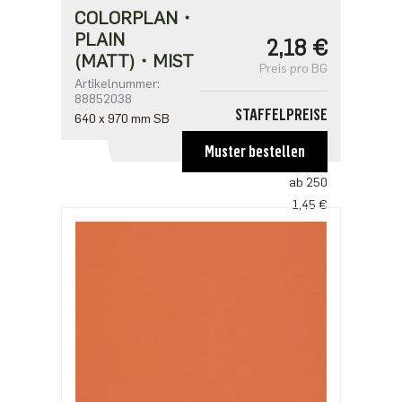
COLORPLAN・
PLAIN
2,18 €
(MATT)・MIST
Preis pro BG
Artikelnummer:
88852038
STAFFELPREISE
640 x 970 mm SB
ab 1
Muster bestellen
2,18 €
ab 250
1,45 €
ab 500
1,41 €
ab 1250
1,21 €
ab 2500
0,97 €