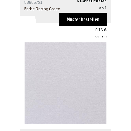
STAFFELPREISE
88805721
ab 1
Farbe Racing Green
13,74 €
Muster bestellen
ab 50
9,16 €
ab 100
8,85 €
ab 250
7,63 €
ab 500
6,11 €