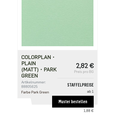
ab 2500
0,97 €
COLORPLAN・
PLAIN
2,82 €
(MATT)・PARK
Preis pro BG
GREEN
Artikelnummer:
STAFFELPREISE
88805625
ab 1
Farbe Park Green
2,82 €
Muster bestellen
ab 125
1,88 €