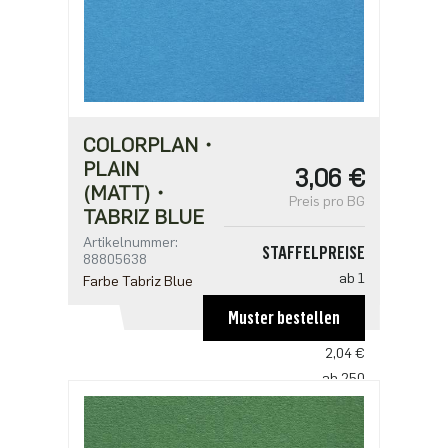
COLORPLAN・
PLAIN
3,06 €
(MATT)・
Preis pro BG
TABRIZ BLUE
Artikelnummer:
STAFFELPREISE
88805638
ab 1
Farbe Tabriz Blue
3,06 €
Muster bestellen
ab 125
2,04 €
ab 250
1,97 €
ab 625