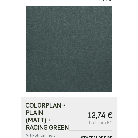
ab 250
1,97 €
ab 625
1,70 €
ab 1250
1,36 €
COLORPLAN・
PLAIN
13,74 €
(MATT)・
Preis pro BG
RACING GREEN
Artikelnummer: