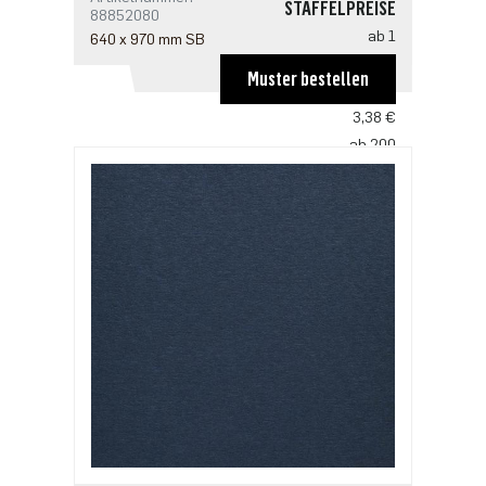
STAFFELPREISE
88852080
ab 1
640 x 970 mm SB
5,07 €
Muster bestellen
ab 100
3,38 €
ab 200
3,27 €
ab 500
2,82 €
ab 1000
2,25 €