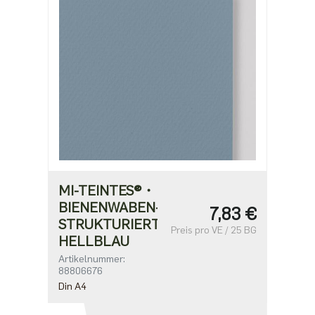
MI-TEINTES®・
BIENENWABEN-
7,83 €
STRUKTURIERT・
Preis pro VE / 25 BG
HELLBLAU
Artikelnummer:
88806676
Din A4