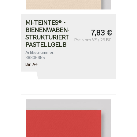
MI-TEINTES®・
BIENENWABEN-
7,83 €
STRUKTURIERT・
Preis pro VE / 25 BG
PASTELLGELB
Artikelnummer:
88806655
Din A4