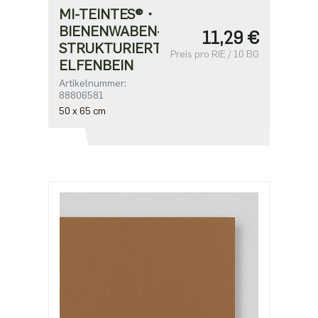
MI-TEINTES®・
BIENENWABEN-
11,29 €
STRUKTURIERT・
Preis pro RIE / 10 BG
ELFENBEIN
Artikelnummer:
88806581
50 x 65 cm