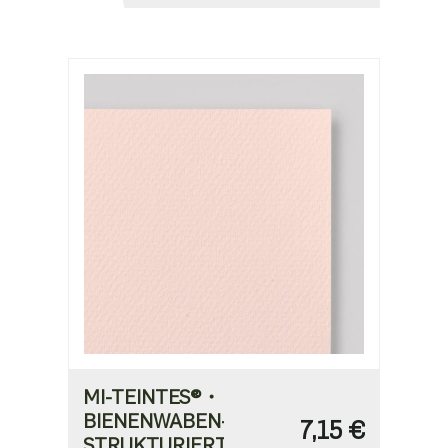
MI-TEINTES®・
BIENENWABEN-
7,15 €
STRUKTURIERT・