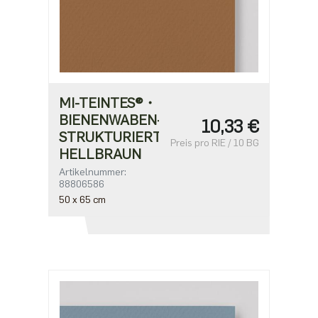
MI-TEINTES®・
BIENENWABEN-
10,33 €
STRUKTURIERT・
Preis pro RIE / 10 BG
HELLBRAUN
Artikelnummer:
88806586
50 x 65 cm