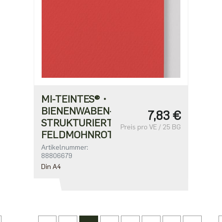
MI-TEINTES®・
BIENENWABEN-
7,83 €
STRUKTURIERT・
Preis pro VE / 25 BG
FELDMOHNROT
Artikelnummer:
88806679
Din A4