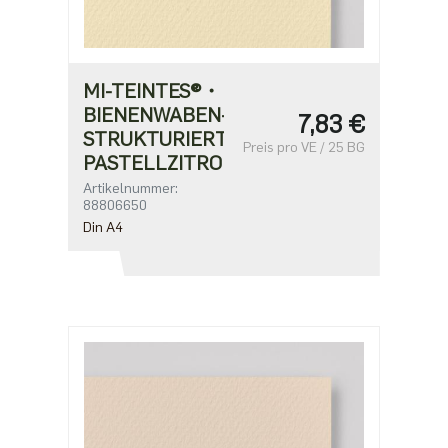
MI-TEINTES®・
BIENENWABEN-
7,83 €
STRUKTURIERT・
Preis pro VE / 25 BG
PASTELLZITRON
Artikelnummer:
88806650
Din A4