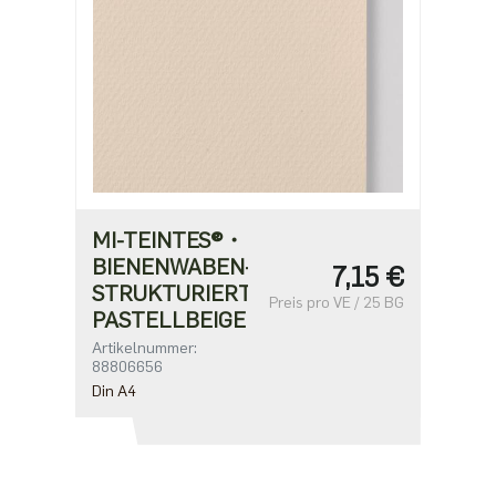
MI-TEINTES®・
BIENENWABEN-
7,15 €
STRUKTURIERT・
Preis pro VE / 25 BG
PASTELLBEIGE
Artikelnummer:
88806656
Din A4