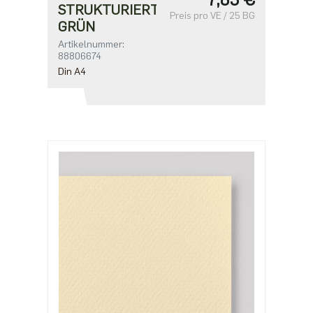
STRUKTURIERT・
Preis pro VE / 25 BG
GRÜN
Artikelnummer:
88806674
Din A4