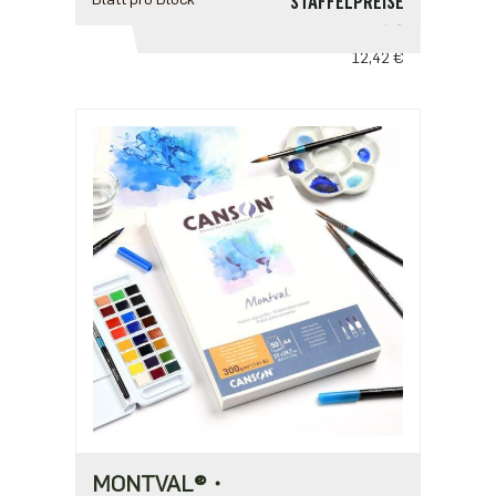
STAFFELPREISE
ab 1
12,42 €
MONTVAL®・