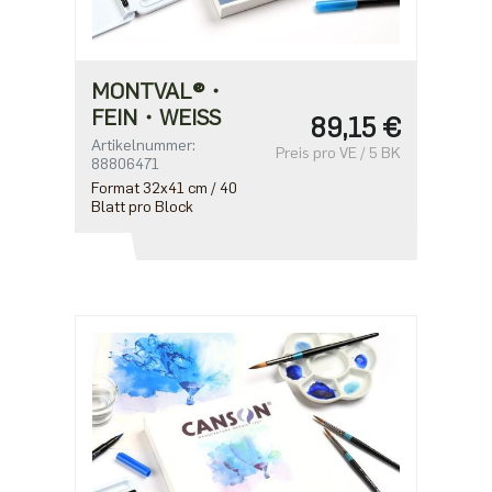
MONTVAL®・
FEIN・WEISS
89,15 €
Artikelnummer:
Preis pro VE / 5 BK
88806471
Format 32x41 cm / 40
Blatt pro Block