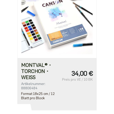
MONTVAL®・
TORCHON・
34,00 €
WEISS
Preis pro VE / 10 BK
Artikelnummer:
88806484
Format 18x25 cm / 12
Blatt pro Block