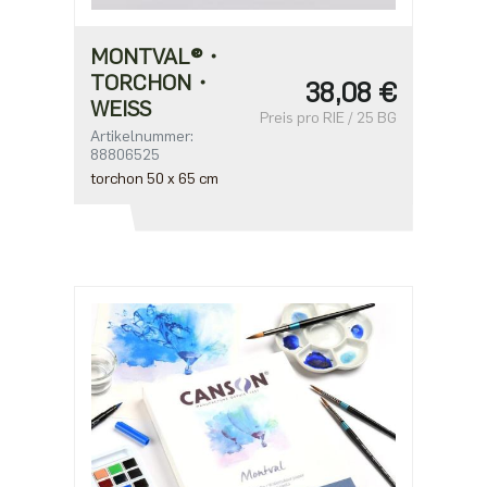
MONTVAL®・
TORCHON・
38,08 €
WEISS
Preis pro RIE / 25 BG
Artikelnummer:
88806525
torchon 50 x 65 cm