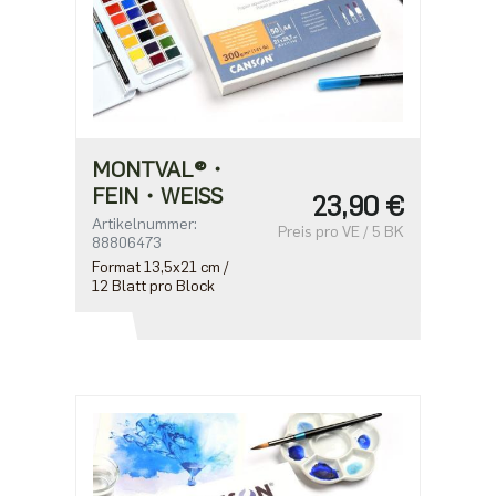
MONTVAL®・
FEIN・WEISS
23,90 €
Artikelnummer:
Preis pro VE / 5 BK
88806473
Format 13,5x21 cm /
12 Blatt pro Block