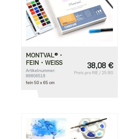
MONTVAL®・
FEIN・WEISS
38,08 €
Artikelnummer:
Preis pro RIE / 25 BG
88806519
fein 50 x 65 cm