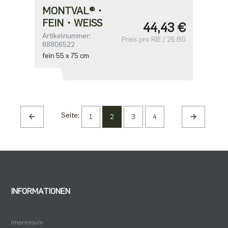
MONTVAL®・
FEIN・WEISS
44,43 €
Artikelnummer:
Preis pro RIE / 25 BG
88806522
fein 55 x 75 cm
Seite:
1
2
3
4
INFORMATIONEN
Impressum