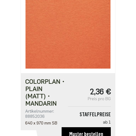
7,74 €
ab 500
6,19 €
COLORPLAN・
PLAIN
2,36 €
(MATT)・
Preis pro BG
MANDARIN
Artikelnummer:
STAFFELPREISE
88852036
ab 1
640 x 970 mm SB
2,36 €
Muster bestellen