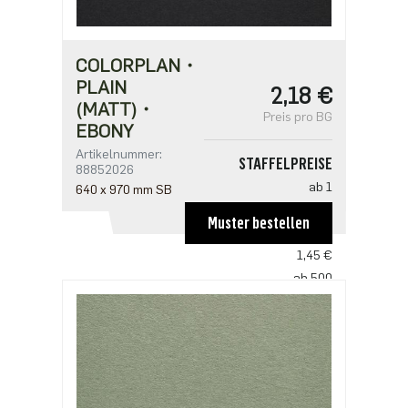
COLORPLAN・
PLAIN
2,18 €
(MATT)・
Preis pro BG
EBONY
Artikelnummer:
STAFFELPREISE
88852026
ab 1
640 x 970 mm SB
2,18 €
Muster bestellen
ab 250
1,45 €
ab 500
1,41 €
ab 1250
1,21 €
ab 2500
0,97 €