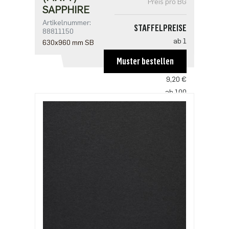
Preis pro BG
SAPPHIRE
Artikelnummer:
STAFFELPREISE
88811150
ab 1
630x960 mm SB
13,81 €
Muster bestellen
ab 50
9,20 €
ab 100
8,90 €
ab 250
7,67 €
ab 500
6,14 €