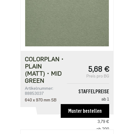
COLORPLAN・
PLAIN
5,68 €
(MATT)・MID
Preis pro BG
GREEN
Artikelnummer:
STAFFELPREISE
88853037
ab 1
640 x 970 mm SB
5,68 €
Muster bestellen
ab 100
3,79 €
ab 200