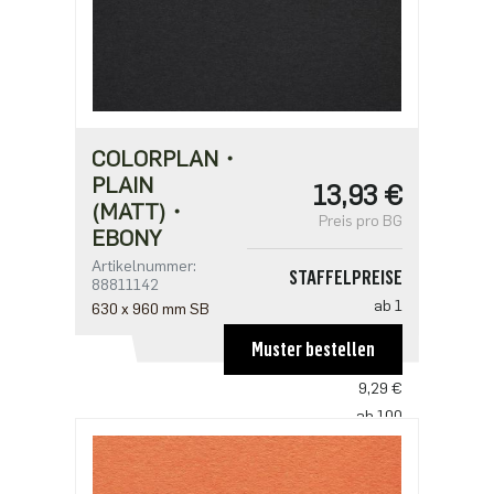
COLORPLAN・
PLAIN
13,93 €
(MATT)・
Preis pro BG
EBONY
Artikelnummer:
STAFFELPREISE
88811142
ab 1
630 x 960 mm SB
13,93 €
Muster bestellen
ab 50
9,29 €
ab 100
8,98 €
ab 250