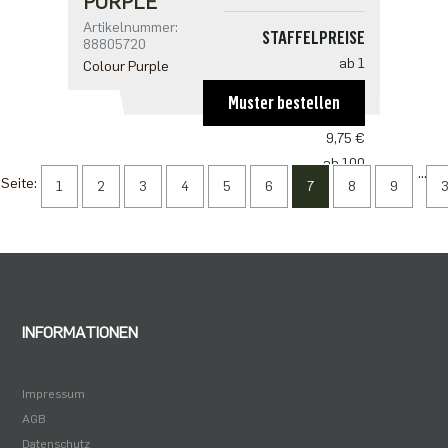
PURPLE
Artikelnummer:
STAFFELPREISE
88805720
ab 1
Colour Purple
14,63 €
Muster bestellen
ab 50
9,75 €
ab 100
...
Seite:
1
2
3
4
5
6
7
8
9
9,43 €
ab 250
8,13 €
ab 500
6,50 €
INFORMATIONEN
Impressum
AGB
Datenschutz