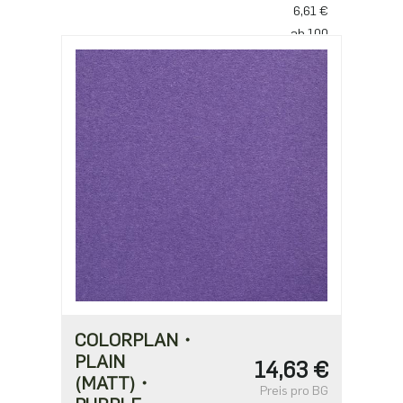
6,61 €
ab 100
6,39 €
ab 250
5,51 €
ab 500
4,40 €
COLORPLAN・
PLAIN
14,63 €
(MATT)・
Preis pro BG