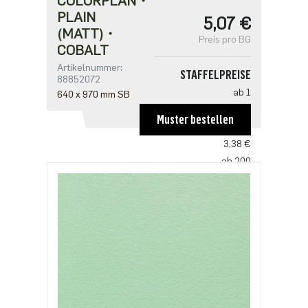
COLORPLAN・
PLAIN
5,07 €
(MATT)・
Preis pro BG
COBALT
Artikelnummer:
STAFFELPREISE
88852072
ab 1
640 x 970 mm SB
5,07 €
Muster bestellen
ab 100
3,38 €
ab 200
3,27 €
ab 500
2,82 €
ab 1000
2,25 €