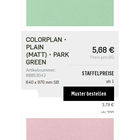
COLORPLAN・
PLAIN
5,68 €
(MATT)・PARK
Preis pro BG
GREEN
Artikelnummer:
STAFFELPREISE
88853042
ab 1
640 x 970 mm SB
5,68 €
Muster bestellen
ab 100
3,79 €
ab 200
3,66 €
ab 500
3,16 €