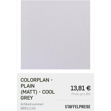
3,66 €
ab 500
3,16 €
ab 1000
2,52 €
COLORPLAN・
PLAIN
13,81 €
(MATT)・COOL
Preis pro BG
GREY
Artikelnummer:
STAFFELPREISE
88811140