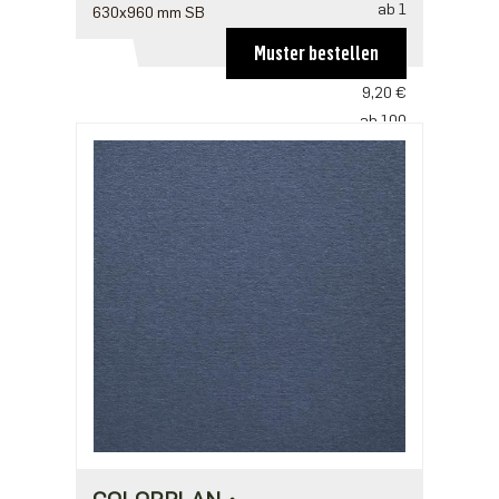
ab 1
630x960 mm SB
13,81 €
Muster bestellen
ab 50
9,20 €
ab 100
8,90 €
ab 250
7,67 €
ab 500
6,14 €