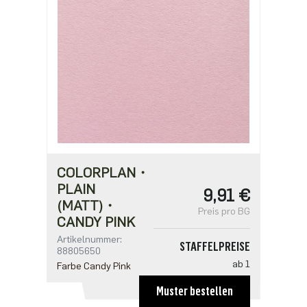
ab 1000
2,52 €
COLORPLAN・
PLAIN
9,91 €
(MATT)・
Preis pro BG
CANDY PINK
Artikelnummer:
STAFFELPREISE
88805650
ab 1
Farbe Candy Pink
9,91 €
Muster bestellen
ab 50