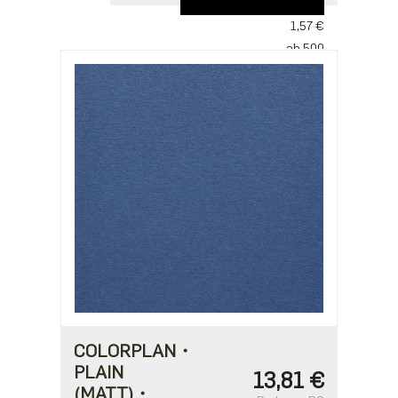
ab 250
1,57 €
ab 500
1,52 €
ab 1250
1,31 €
ab 2500
1,05 €
COLORPLAN・
PLAIN
13,81 €
(MATT)・