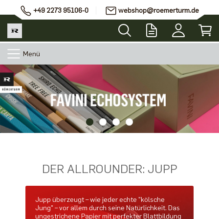
+49 2273 95106-0
webshop@roemerturm.de
Menü
DER ALLROUNDER: JUPP
Jupp überzeugt – wie jeder echte "kölsche
Jung" – vor allem durch seine Natürlichkeit. Das
ungestrichene Papier mit perfekter Blattbildung