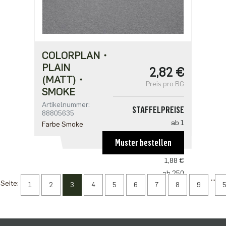
COLORPLAN・
PLAIN
2,82 €
(MATT)・
Preis pro BG
SMOKE
Artikelnummer:
STAFFELPREISE
88805635
ab 1
Farbe Smoke
2,82 €
Muster bestellen
ab 125
1,88 €
ab 250
...
Seite:
1
2
3
4
5
6
7
8
9
1,82 €
ab 625
1,57 €
ab 1250