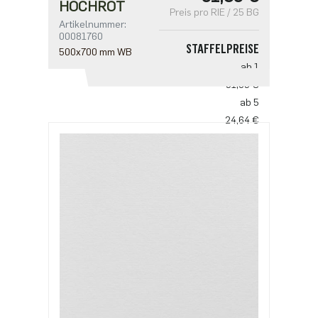
HOCHROT
Preis pro RIE / 25 BG
Artikelnummer:
00081760
STAFFELPREISE
500x700 mm WB
ab 1
31,03 €
ab 5
24,64 €
ab 10
18,25 €