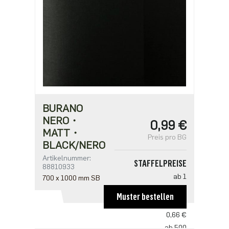
BURANO
NERO・
0,99 €
MATT・
Preis pro BG
BLACK/NERO
Artikelnummer:
STAFFELPREISE
88810933
ab 1
700 x 1000 mm SB
0,99 €
Muster bestellen
ab 250
0,66 €
ab 500