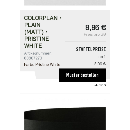
COLORPLAN・
PLAIN
8,96 €
(MATT)・
Preis pro BG
PRISTINE
WHITE
STAFFELPREISE
Artikelnummer:
ab 1
88807279
8,96 €
Farbe Pristine White
ab 50
Muster bestellen
5,98 €
ab 100
5,78 €
ab 250
4,98 €
ab 500
3,98 €