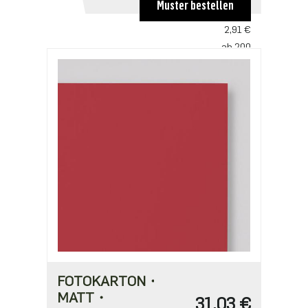
Muster bestellen
ab 100
2,91 €
ab 200
2,81 €
ab 500
2,42 €
ab 1000
1,94 €
FOTOKARTON・
MATT・
31,03 €