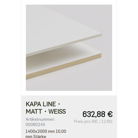
0,64 €
ab 1250
0,55 €
ab 2500
0,44 €
KAPA LINE・
MATT・WEISS
632,88 €
Artikelnummer:
Preis pro RIE / 12 BG
00080245
1400x2000 mm 10,00
mm Stärke