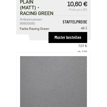
PLAIN
10,60 €
(MATT)・
Preis pro BG
RACING GREEN
Artikelnummer:
STAFFELPREISE
88805680
ab 1
Farbe Racing Green
10,60 €
Muster bestellen
ab 50
7,07 €
ab 100
6,83 €
ab 250
5,89 €
ab 500
4,71 €