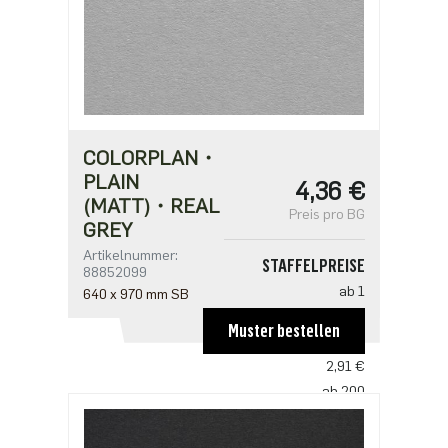
COLORPLAN・
PLAIN
4,36 €
(MATT)・REAL
Preis pro BG
GREY
Artikelnummer:
STAFFELPREISE
88852099
ab 1
640 x 970 mm SB
4,36 €
Muster bestellen
ab 100
2,91 €
ab 200
2,81 €
ab 500