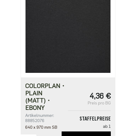
2,42 €
ab 1000
1,94 €
COLORPLAN・
PLAIN
4,36 €
(MATT)・
Preis pro BG
EBONY
Artikelnummer:
STAFFELPREISE
88852076
ab 1
640 x 970 mm SB
4,36 €