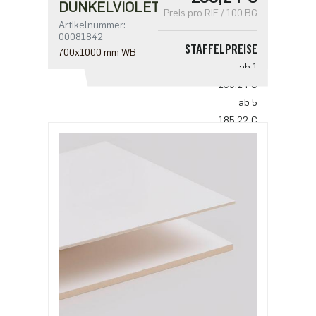
DUNKELVIOLETT
Preis pro RIE / 100 BG
Artikelnummer:
00081842
STAFFELPREISE
700x1000 mm WB
ab 1
233,24 €
ab 5
185,22 €
ab 10
137,20 €