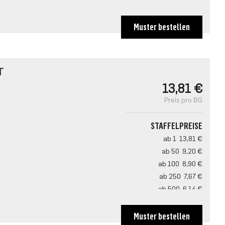
Muster bestellen
T
13,81 €
Preis pro BG
STAFFELPREISE
ab 1
13,81 €
ab 50
9,20 €
ab 100
8,90 €
ab 250
7,67 €
ab 500
6,14 €
Muster bestellen