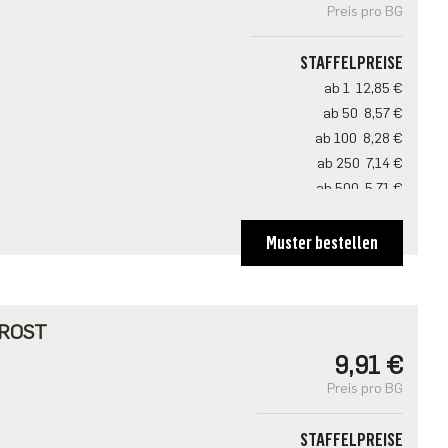
Preis pro BG
STAFFELPREISE
ab 1
12,85 €
ab 50
8,57 €
ab 100
8,28 €
ab 250
7,14 €
ab 500
5,71 €
Muster bestellen
ROST
9,91 €
Preis pro BG
STAFFELPREISE