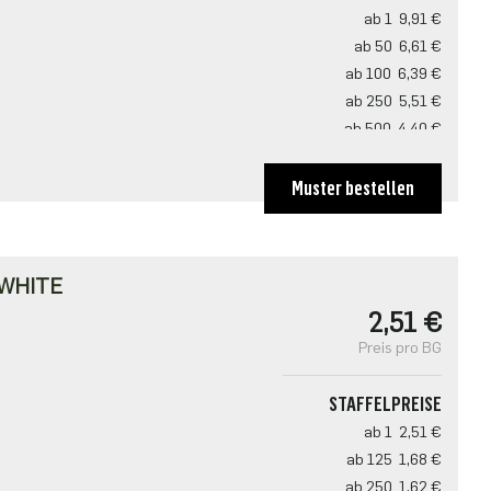
ab 1
9,91 €
ab 50
6,61 €
ab 100
6,39 €
ab 250
5,51 €
ab 500
4,40 €
Muster bestellen
WHITE
2,51 €
Preis pro BG
STAFFELPREISE
ab 1
2,51 €
ab 125
1,68 €
ab 250
1,62 €